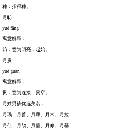
穗：指稻穗。
月昉
yuè fǎng
寓意解释：
昉：意为明亮，起始。
月贯
yuè guàn
寓意解释：
贯：意为连接、贯穿。
月姓男孩优选美名：
月珉、月善、月珲、月常、月拉
月仕、月劼、月儒、月修、月基