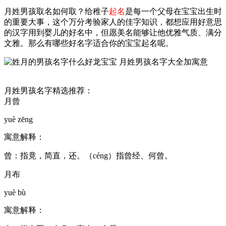
月姓男孩取名如何取？给稚子
起名
是每一个父母在宝宝出生时
的重要大事，这个万分考验家人的佳字知识，都想应用好意思
的汉字用到婴儿的好名中，但愿美名能够让他优雅气质、满分
文雅。那么有哪些好名字适合你的宝宝起名呢。
月姓男孩名字精选推荐：
月曾
yuè zēng
寓意解释：
曾：指竟，简直，还。（céng）指曾经、何曾。
月布
yuè bù
寓意解释：