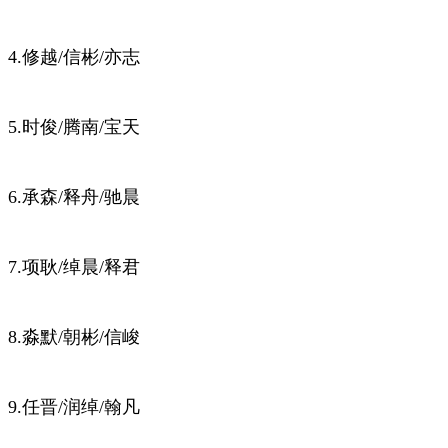
4.修越/信彬/亦志
5.时俊/腾南/宝天
6.承森/释舟/驰晨
7.项耿/绰晨/释君
8.淼默/朝彬/信峻
9.任晋/润绰/翰凡