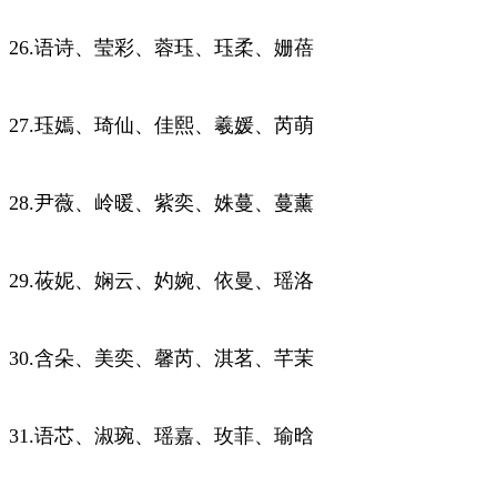
26.语诗、莹彩、蓉珏、珏柔、姗蓓
27.珏嫣、琦仙、佳熙、羲媛、芮萌
28.尹薇、岭暖、紫奕、姝蔓、蔓薰
29.莜妮、娴云、妁婉、依曼、瑶洛
30.含朵、美奕、馨芮、淇茗、芊茉
31.语芯、淑琬、瑶嘉、玫菲、瑜晗