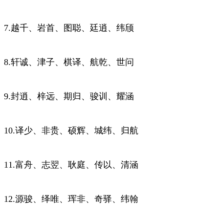
7.越千、岩首、图聪、廷逍、纬颀
8.轩诚、津子、棋译、航乾、世问
9.封逍、梓远、期归、骏训、耀涵
10.译少、非贵、硕辉、城纬、归航
11.富舟、志翌、耿庭、传以、清涵
12.源骏、绎唯、珲非、奇驿、纬翰