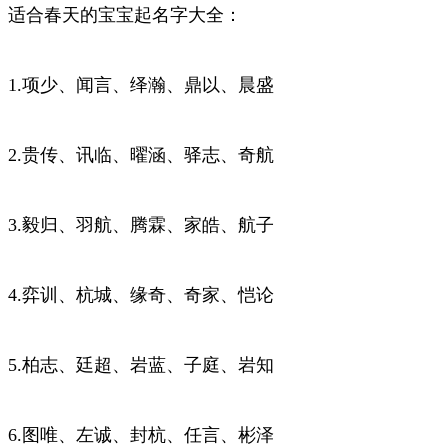
适合春天的宝宝起名字大全：
1.项少、闻言、绎瀚、鼎以、晨盛
2.贵传、讯临、曜涵、驿志、奇航
3.毅归、羽航、腾霖、家皓、航子
4.弈训、杭城、缘奇、奇家、恺论
5.柏志、廷超、岩蓝、子庭、岩知
6.图唯、左诚、封杭、任言、彬泽