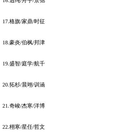
16.逍纯/舟宇/景弛
17.格旗/家鼎/时征
18.豪炎/伯枫/邦津
19.盛智/庭学/航千
20.拓杉/晨翊/训涵
21.奇峻/杰寒/洋博
22.栩寒/星任/哲文