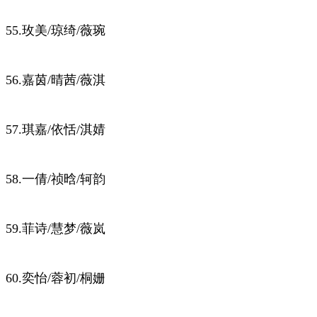
55.玫美/琼绮/薇琬
56.嘉茵/晴茜/薇淇
57.琪嘉/依恬/淇婧
58.一倩/祯晗/轲韵
59.菲诗/慧梦/薇岚
60.奕怡/蓉初/桐姗