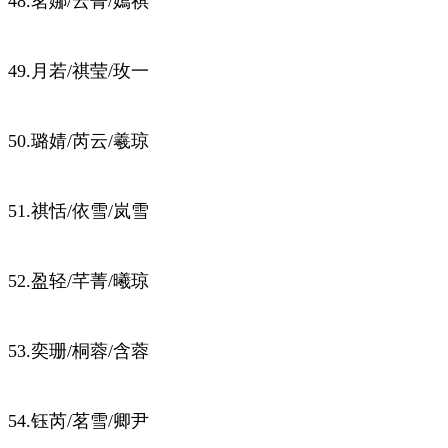
48.茗娜/云菁/嫣祺
49.月若/祺莹/玫一
50.璐婧/芮云/羲琼
51.祺恬/依雪/岚雪
52.盈轻/芊菁/曦琼
53.奕珊/桐蓉/含蓉
54.钰芮/茗雪/卿尹