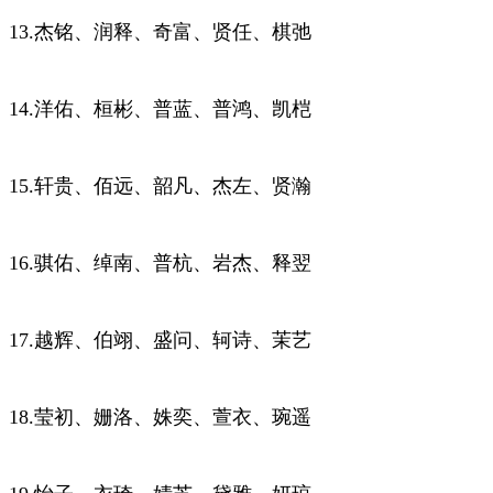
13.杰铭、润释、奇富、贤任、棋弛
14.洋佑、桓彬、普蓝、普鸿、凯桤
15.轩贵、佰远、韶凡、杰左、贤瀚
16.骐佑、绰南、普杭、岩杰、释翌
17.越辉、伯翊、盛问、轲诗、茉艺
18.莹初、姗洛、姝奕、萱衣、琬遥