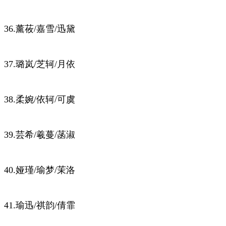
36.薰莜/嘉雪/迅黛
37.璐岚/芝轲/月依
38.柔婉/依轲/可虞
39.芸希/羲蔓/菡淑
40.娅瑾/瑜梦/茉洛
41.瑜迅/祺韵/倩霏