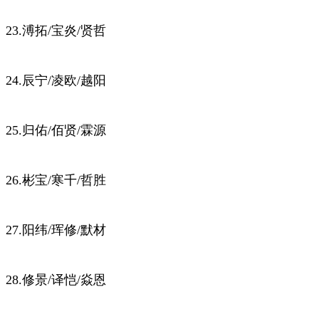
23.溥拓/宝炎/贤哲
24.辰宁/凌欧/越阳
25.归佑/佰贤/霖源
26.彬宝/寒千/哲胜
27.阳纬/珲修/默材
28.修景/译恺/焱恩