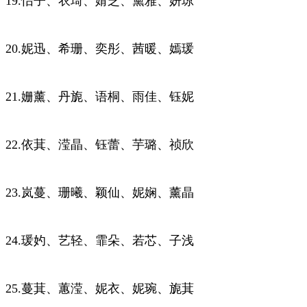
19.怡子、衣琦、婧芝、黛雅、妍琼
20.妮迅、希珊、奕彤、茜暖、嫣瑗
21.姗薰、丹旎、语桐、雨佳、钰妮
22.依萁、滢晶、钰蕾、芋璐、祯欣
23.岚蔓、珊曦、颖仙、妮娴、薰晶
24.瑗妁、艺轻、霏朵、若芯、子浅
25.蔓萁、蕙滢、妮衣、妮琬、旎萁