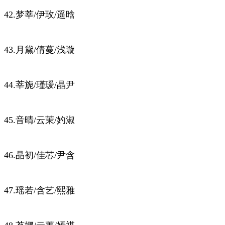
42.梦莘/伊玫/遥晗
43.月黛/倩蔓/浅璇
44.莘旎/瑾瑗/晶尹
45.音晴/云茉/妁淑
46.晶初/佳芯/尹含
47.瑶若/含艺/熙雅