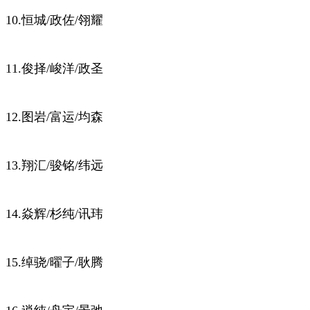
10.恒城/政佐/翎耀
11.俊择/峻洋/政圣
12.图岩/富运/均森
13.翔汇/骏铭/纬远
14.焱辉/杉纯/讯玮
15.绰骁/曜子/耿腾