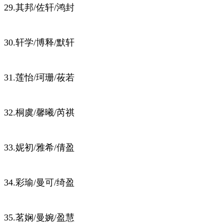
29.其邦/佐轩/鸿封
30.轩学/博释/默轩
31.莲怡/珂珊/莜若
32.桐虞/馨曦/芮祺
33.妮初/雅希/倩盈
34.彩瑜/曼可/绮盈
35.茗娴/曼婉/盈慧