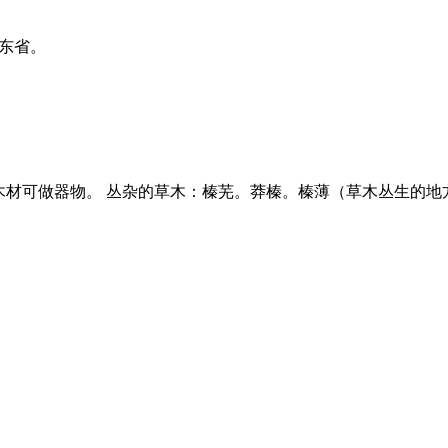
广东省。
木材可做器物。 丛杂的草木：榛芜。莽榛。榛薄（草木丛生的地