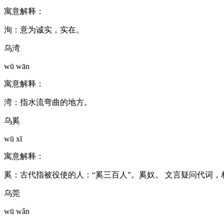
寓意解释：
洵：意为诚实，实在。
乌湾
wū wān
寓意解释：
湾：指水流弯曲的地方。
乌奚
wū xī
寓意解释：
奚：古代指被役使的人：“奚三百人”。奚奴。 文言疑问代词，
乌莞
wū wǎn