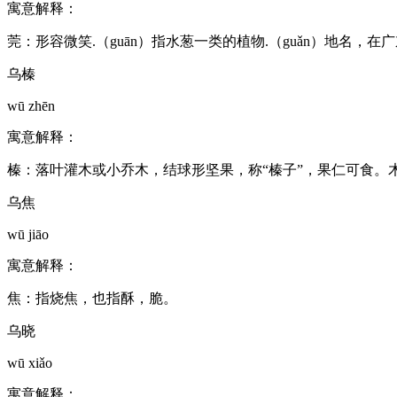
寓意解释：
莞：形容微笑.（guān）指水葱一类的植物.（guǎn）地名，在
乌榛
wū zhēn
寓意解释：
榛：落叶灌木或小乔木，结球形坚果，称“榛子”，果仁可食。
乌焦
wū jiāo
寓意解释：
焦：指烧焦，也指酥，脆。
乌晓
wū xiǎo
寓意解释：