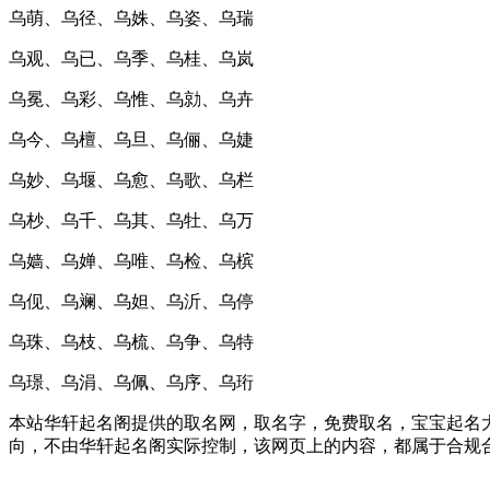
乌萌、乌径、乌姝、乌姿、乌瑞
乌观、乌已、乌季、乌桂、乌岚
乌冕、乌彩、乌惟、乌勍、乌卉
乌今、乌檀、乌旦、乌俪、乌婕
乌妙、乌堰、乌愈、乌歌、乌栏
乌杪、乌千、乌其、乌牡、乌万
乌嫱、乌婵、乌唯、乌检、乌槟
乌伣、乌斓、乌妲、乌沂、乌停
乌珠、乌枝、乌梳、乌争、乌特
乌璟、乌涓、乌佩、乌序、乌珩
本站华轩起名阁提供的取名网，取名字，免费取名，宝宝起名大
向，不由华轩起名阁实际控制，该网页上的内容，都属于合规