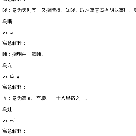
晓：意为天刚亮，又指懂得、知晓。取名寓意既有明达事理、
乌晰
wū xī
寓意解释：
晰：指明白，清晰。
乌亢
wū kàng
寓意解释：
亢：意为高亢、至极、二十八星宿之一。
乌娃
wū wá
寓意解释：