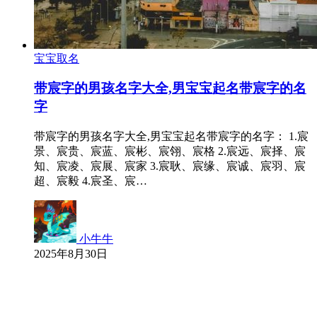
宝宝取名
带宸字的男孩名字大全,男宝宝起名带宸字的名
字
带宸字的男孩名字大全,男宝宝起名带宸字的名字： 1.宸
景、宸贵、宸蓝、宸彬、宸翎、宸格 2.宸远、宸择、宸
知、宸凌、宸展、宸家 3.宸耿、宸缘、宸诚、宸羽、宸
超、宸毅 4.宸圣、宸…
小牛牛
2025年8月30日