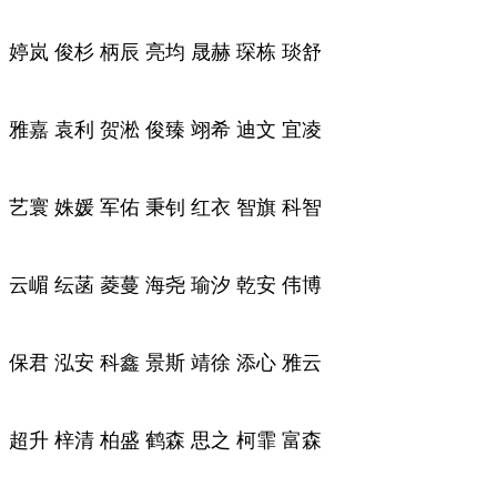
婷岚 俊杉 柄辰 亮均 晟赫 琛栋 琰舒
雅嘉 袁利 贺淞 俊臻 翊希 迪文 宜凌
艺寰 姝媛 军佑 秉钊 红衣 智旗 科智
云嵋 纭菡 菱蔓 海尧 瑜汐 乾安 伟博
保君 泓安 科鑫 景斯 靖徐 添心 雅云
超升 梓清 柏盛 鹤森 思之 柯霏 富森