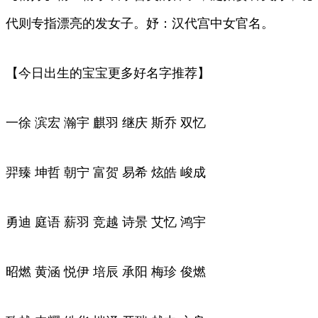
代则专指漂亮的发女子。妤：汉代宫中女官名。
【今日出生的宝宝更多好名字推荐】
一徐 滨宏 瀚宇 麒羽 继庆 斯乔 双忆
羿臻 坤哲 朝宁 富贺 易希 炫皓 峻成
勇迪 庭语 薪羽 竞越 诗景 艾忆 鸿宇
昭燃 黄涵 悦伊 培辰 承阳 梅珍 俊燃