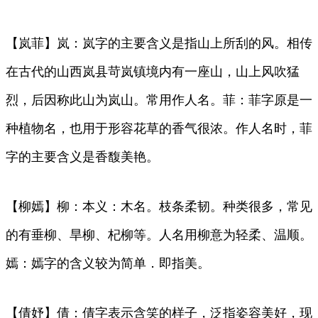
【岚菲】岚：岚字的主要含义是指山上所刮的风。相传
在古代的山西岚县苛岚镇境内有一座山，山上风吹猛
烈，后因称此山为岚山。常用作人名。菲：菲字原是一
种植物名，也用于形容花草的香气很浓。作人名时，菲
字的主要含义是香馥美艳。
【柳嫣】柳：本义：木名。枝条柔韧。种类很多，常见
的有垂柳、旱柳、杞柳等。人名用柳意为轻柔、温顺。
嫣：嫣字的含义较为简单．即指美。
【倩妤】倩：倩字表示含笑的样子，泛指姿容美好，现