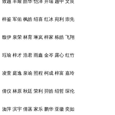
致越 丰耀 皓华 恺泽 开瑞 越中 文良
梓鉴 军佑 枫皓 绍喜 红冰 宛利 崇先
馥伊 泉荣 林育 琳岚 梓家 栋皓 飞翔
珏瑜 梓才 浩君 雨鑫 金岑 露心 红竹
凌萱 庭逸 泉谕 照程 柯成 梓富 嘉玲
倩仪 林原 秋廷 荣利 羿皓 绍哲 琛伦
洳萍 滨宇 倩菡 家乐 鹏华 亚徽 奕如