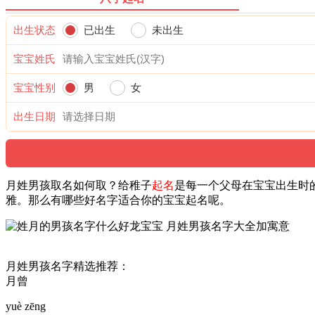
出生状态
已出生
未出生
宝宝姓氏
宝宝性别
男
女
出生日期
月姓男孩取名如何取？给稚子
起名
是每一个父母在宝宝出生时
雅。那么有哪些好名字适合你的宝宝起名呢。
月姓男孩名字精选推荐：
月曾
yuè zēng