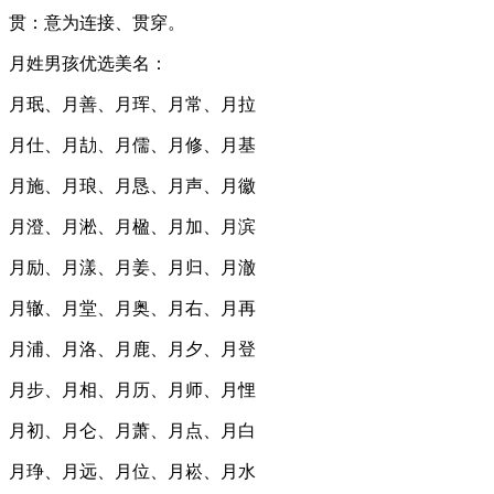
贯：意为连接、贯穿。
月姓男孩优选美名：
月珉、月善、月珲、月常、月拉
月仕、月劼、月儒、月修、月基
月施、月琅、月恳、月声、月徽
月澄、月淞、月楹、月加、月滨
月励、月漾、月姜、月归、月澈
月辙、月堂、月奥、月右、月再
月浦、月洛、月鹿、月夕、月登
月步、月相、月历、月师、月悝
月初、月仑、月萧、月点、月白
月琤、月远、月位、月崧、月水