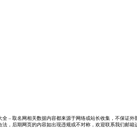
全 – 取名网相关数据内容都来源于网络或站长收集，不保证
合法，后期网页的内容如出现违规或不对称，欢迎联系我们邮箱