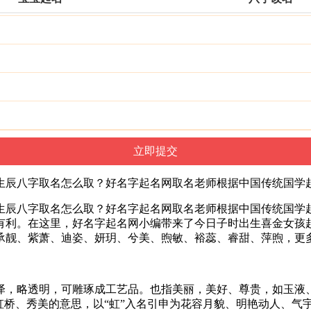
女宝宝生辰八字取名怎么取？好名字起名网取名老师根据中国传统国
女宝宝生辰八字取名怎么取？好名字起名网取名老师根据中国传统国
有利。在这里，好名字起名网小编带来了今日子时出生喜金女孩
承靓、紫萧、迪姿、妍玥、兮美、煦敏、裕蕊、睿甜、萍煦，更
泽，略透明，可雕琢成工艺品。也指美丽，美好、尊贵，如玉液
虹桥、秀美的意思，以“虹”入名引申为花容月貌、明艳动人、气