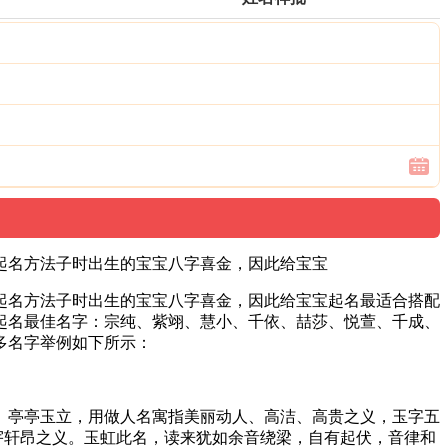
学起名方法子时出生的宝宝八字喜金，因此给宝宝
学起名方法子时出生的宝宝八字喜金，因此给宝宝起名最适合搭配
起名最佳名字：宗纯、紫翊、慧小、千依、喆莎、悦萱、千成、
多名字举例如下所示：
、亭亭玉立，用做人名寓指美丽动人、高洁、高贵之义，玉字五
宇轩昂之义。玉虹此名，读来犹如余音绕梁，自有起伏，音律和