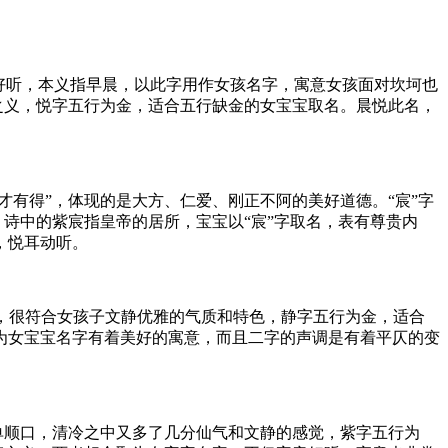
律好听，本义指早晨，以此字用作女孩名字，寓意女孩面对坎坷也
之义，悦字五行为金，适合五行缺金的女宝宝取名。晨悦此名，
才有得”，体现的是大方、仁爱、刚正不阿的美好道德。“宸”字
，诗中的紫宸指皇帝的居所，宝宝以“宸”字取名，表有尊贵内
，悦耳动听。
思，很符合女孩子文静优雅的气质和特色，静字五行为金，适合
为女宝宝名字有着美好的寓意，而且二字的声调是有着平仄的变
单顺口，清冷之中又多了几分仙气和文静的感觉，紫字五行为