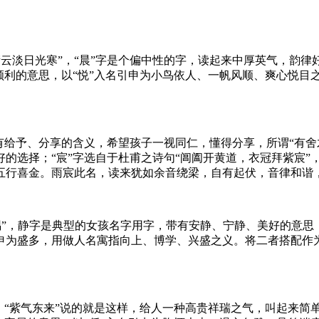
雪晴云淡日光寒”，“晨”字是个偏中性的字，读起来中厚英气，韵
顺利的意思，以“悦”入名引申为小鸟依人、一帆风顺、爽心悦目
有给予、分享的含义，希望孩子一视同仁，懂得分享，所谓“有舍
的选择；“宸”字选自于杜甫之诗句“阊阖开黄道，衣冠拜紫宸”
五行喜金。雨宸此名，读来犹如余音绕梁，自有起伏，音律和谐
城隅”，静字是典型的女孩名字用字，带有安静、宁静、美好的意
申为盛多，用做人名寓指向上、博学、兴盛之义。将二者搭配作
，“紫气东来”说的就是这样，给人一种高贵祥瑞之气，叫起来简