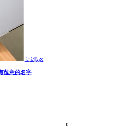
宝宝取名
听有蕴意的名字
0