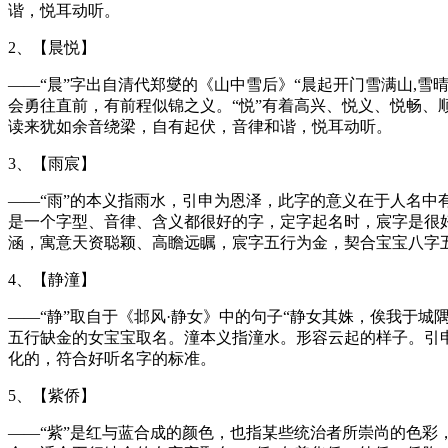
谐，悦耳动听。
2、【晨悦】
——“晨”字出自清代郑燮的《山中雪后》“晨起开门雪满山,
会勇往直前，有前程似锦之义。“悦”有着高兴、悦义、悦畅、
读来犹如余音绕梁，自有起伏，音律和谐，悦耳动听。
3、【雨宸】
——“雨”的本义指雨水，引申为恩泽，此字的意义在于人名中
是一个字型、音律、含义都很好的字，定字起名时，宸字是很好
涵，寓意天资聪颖、高瞻远瞩，宸字五行为金，契合宝宝八字
4、【静潼】
——“静”取自于《邶风·静女》中的句子“静女其姝，俟我于
五行缺金的女宝宝取名。潼本义指潼水。形容云起的样子。引
化的，符合好听名字的标准。
5、【紫侨】
——“紫”是红与蓝合成的颜色，也指某些统治者所崇尚的色彩