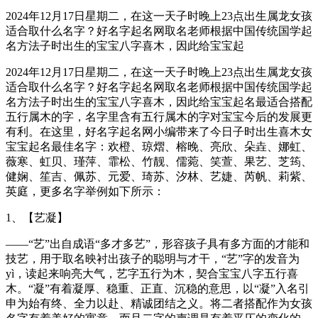
2024年12月17日星期二，在这一天子时晚上23点出生属龙女孩
适合取什么名字？好名字起名网取名老师根据中国传统国学起
名方法子时出生的宝宝八字喜木，因此给宝宝起
2024年12月17日星期二，在这一天子时晚上23点出生属龙女孩
适合取什么名字？好名字起名网取名老师根据中国传统国学起
名方法子时出生的宝宝八字喜木，因此给宝宝起名最适合搭配
五行属木的字，名字里含有五行属木的字对宝宝今后的发展更
有利。在这里，好名字起名网小编带来了今日子时出生喜木女
宝宝起名最佳名字：欢橙、琼熠、榕晚、亮欣、朵垚、娜虹、
薇寒、虹贝、瑾萍、霏松、竹靓、儒菀、笑萱、果艺、芝筠、
健娴、笙吉、佩苏、元爱、琦苏、汐林、艺婕、芮帆、莉紫、
英庭，更多名字举例如下所示：
1、【艺凝】
——“艺”出自成语“多才多艺”，形容孩子具有多方面的才能和
技艺，用于取名映衬出孩子的聪明与才干，“艺”字的发音为
yì，读起来响亮大气，艺字五行为木，契合宝宝八字五行喜
木。“凝”有着凝厚、稳重、正直、沉稳的意思，以“凝”入名引
申为始有终、全力以赴、精诚团结之义。将二者搭配作为女孩