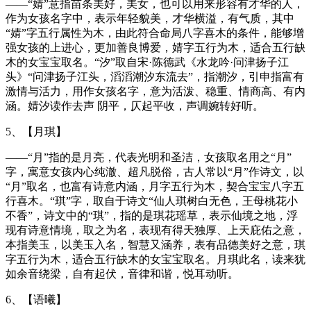
——“婧”意指苗条美好，美女，也可以用来形容有才华的人，
作为女孩名字中，表示年轻貌美，才华横溢，有气质，其中
“婧”字五行属性为木，由此符合命局八字喜木的条件，能够增
强女孩的上进心，更加善良博爱，婧字五行为木，适合五行缺
木的女宝宝取名。“汐”取自宋·陈德武《水龙吟·问津扬子江
头》“问津扬子江头，滔滔潮汐东流去”，指潮汐，引申指富有
激情与活力，用作女孩名字，意为活泼、稳重、情商高、有内
涵。婧汐读作去声 阴平，仄起平收，声调婉转好听。
5、【月琪】
——“月”指的是月亮，代表光明和圣洁，女孩取名用之“月”
字，寓意女孩内心纯澈、超凡脱俗，古人常以“月”作诗文，以
“月”取名，也富有诗意内涵，月字五行为木，契合宝宝八字五
行喜木。“琪”字，取自于诗文“仙人琪树白无色，王母桃花小
不香”，诗文中的“琪”，指的是琪花瑶草，表示仙境之地，浮
现有诗意情境，取之为名，表现有得天独厚、上天庇佑之意，
本指美玉，以美玉入名，智慧又涵养，表有品德美好之意，琪
字五行为木，适合五行缺木的女宝宝取名。月琪此名，读来犹
如余音绕梁，自有起伏，音律和谐，悦耳动听。
6、【语曦】