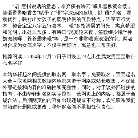
——“语”意指说话的意思，辛弃疾有诗云“蛾儿雪柳黄金缕，
笑语盈盈暗香去”赋予了“语”字深远的意境，以“语”为名，灵
动优雅，映衬出女孩子的聪明伶俐的气质特点，语字五行为
木，契合宝宝八字五行喜木。“曦”多指清晨的阳光，寓意希望
和光明，出处非常多，有诗曰“况复轮来夜，笙歌继夕曦”“神
阙澹朝晖，苍苍露未曦”等，是一个非常唯美浪漫的字。两者
相合取为女孩名字，不仅字音好听，寓意也非常美好。
推荐阅读：2024年12月17日子时晚上23点出生属龙男宝宝取什
么名字好
本站华轩起名阁提供的取名网，取名字，免费取名，宝宝起名
大全 – 取名网相关数据内容都来源于网络或站长收集，不保证
外部链接和内容的准确性和完整性，同时，对于该外部链接的
指向，不由华轩起名阁实际控制，该网页上的内容，都属于合
规合法，后期网页的内容如出现违规或不对称，欢迎联系我们
邮箱进行删除或更改，华轩起名阁不承担任何责任。