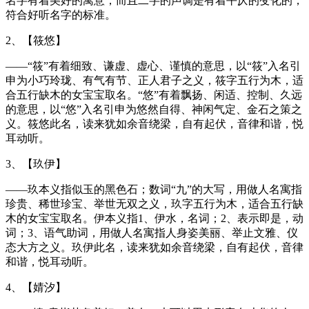
名字有着美好的寓意，而且二字的声调是有着平仄的变化的，
符合好听名字的标准。
2、【筱悠】
——“筱”有着细致、谦虚、虚心、谨慎的意思，以“筱”入名引
申为小巧玲珑、有气有节、正人君子之义，筱字五行为木，适
合五行缺木的女宝宝取名。“悠”有着飘扬、闲适、控制、久远
的意思，以“悠”入名引申为悠然自得、神闲气定、金石之策之
义。筱悠此名，读来犹如余音绕梁，自有起伏，音律和谐，悦
耳动听。
3、【玖伊】
——玖本义指似玉的黑色石；数词“九”的大写，用做人名寓指
珍贵、稀世珍宝、举世无双之义，玖字五行为木，适合五行缺
木的女宝宝取名。伊本义指1、伊水，名词；2、表示即是，动
词；3、语气助词，用做人名寓指人身姿美丽、举止文雅、仪
态大方之义。玖伊此名，读来犹如余音绕梁，自有起伏，音律
和谐，悦耳动听。
4、【婧汐】