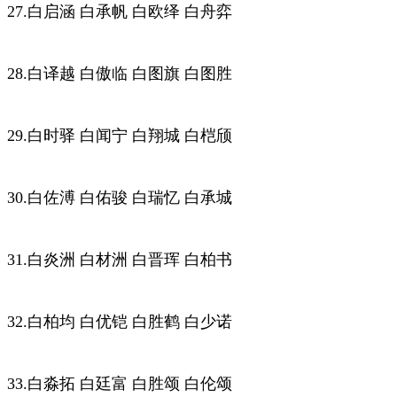
27.白启涵 白承帆 白欧绎 白舟弈
28.白译越 白傲临 白图旗 白图胜
29.白时驿 白闻宁 白翔城 白桤颀
30.白佐溥 白佑骏 白瑞忆 白承城
31.白炎洲 白材洲 白晋珲 白柏书
32.白柏均 白优铠 白胜鹤 白少诺
33.白淼拓 白廷富 白胜颂 白伦颂