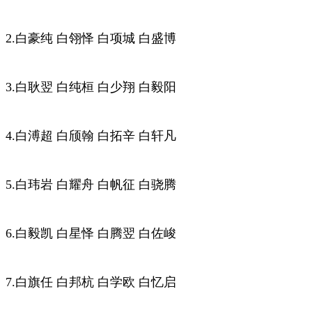
2.白豪纯 白翎怿 白项城 白盛博
3.白耿翌 白纯桓 白少翔 白毅阳
4.白溥超 白颀翰 白拓辛 白轩凡
5.白玮岩 白耀舟 白帆征 白骁腾
6.白毅凯 白星怿 白腾翌 白佐峻
7.白旗任 白邦杭 白学欧 白忆启