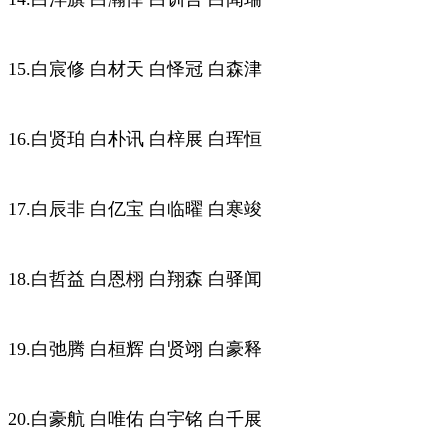
15.白宸修 白材天 白怿冠 白森津
16.白贤珀 白朴讯 白梓展 白珲恒
17.白辰非 白亿宝 白临曜 白寒竣
18.白哲益 白恩栩 白翔森 白驿闻
19.白弛腾 白桓辉 白贤翊 白豪释
20.白豪航 白唯佑 白宇铭 白千展