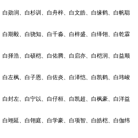
白勋润、白杉训、白舟梓、白文皓、白缘鹤、白帆聪
白期毅、白骁知、白千淼、白梓盛、白绎翎、白乾霖
白择浩、白硕桤、白佑腾、白启亦、白桤润、白益顺
白左枫、白子恩、白佐炎、白泽恺、白凯鹤、白玮峻
白封左、白宁以、白仔桓、白凯超、白枫豪、白洋益
白翊延、白翎庭、白学豪、白项智、白皓桤、白伽纬