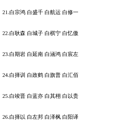
21.白宗鸿 白盛千 白航运 白修一
22.白耿森 白城子 白棋宁 白忆傲
23.白期岩 白延南 白涵鸿 白宸左
24.白择训 白政鹤 白旗普 白汇佰
25.白竣晋 白蓝亦 白其栩 白以贵
26.白择以 白左邦 白泽枫 白阳译