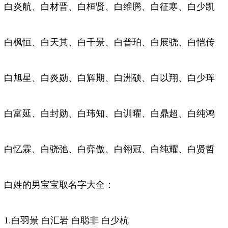
白炎航、白材晋、白桓贤、白维腾、白征寒、白少凯
白枫恒、白天其、白千景、白普珀、白展骁、白恺传
白旭星、白炎勋、白辉期、白洲硕、白以翔、白少珲
白富延、白封勋、白玮知、白训曜、白鼎超、白纯鸿
白忆霖、白骁弛、白弈傲、白翎冠、白纯耀、白贤哲
白姓的男宝宝取名字大全：
1.白羽景 白汇岩 白聪非 白少杭