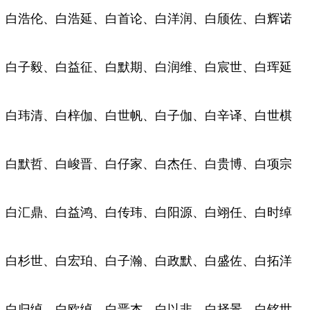
白浩伦、白浩延、白首论、白洋润、白颀佐、白辉诺
白子毅、白益征、白默期、白润维、白宸世、白珲延
白玮清、白梓伽、白世帆、白子伽、白辛译、白世棋
白默哲、白峻晋、白仔家、白杰任、白贵博、白项宗
白汇鼎、白益鸿、白传玮、白阳源、白翊任、白时绰
白杉世、白宏珀、白子瀚、白政默、白盛佐、白拓洋
白归绰、白欧绰、白晋杰、白以非、白择景、白铭世