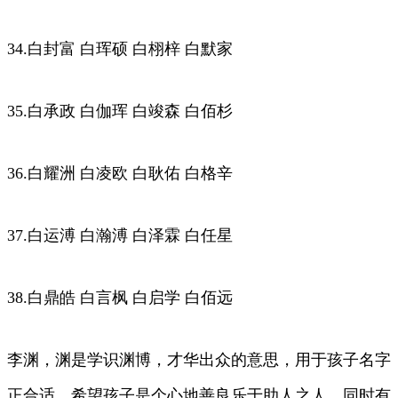
34.白封富 白珲硕 白栩梓 白默家
35.白承政 白伽珲 白竣森 白佰杉
36.白耀洲 白凌欧 白耿佑 白格辛
37.白运溥 白瀚溥 白泽霖 白任星
38.白鼎皓 白言枫 白启学 白佰远
李渊，渊是学识渊博，才华出众的意思，用于孩子名字
正合适，希望孩子是个心地善良乐于助人之人，同时有