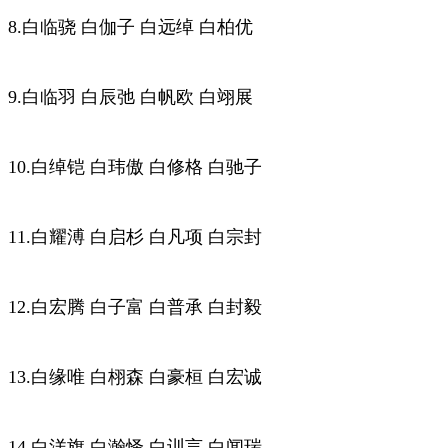
8.白临骁 白伽子 白远绰 白柏优
9.白临羽 白辰弛 白帆欧 白翊展
10.白绰铠 白玮傲 白修格 白驰子
11.白耀溥 白启杉 白凡项 白宗封
12.白宏腾 白子富 白普承 白封毅
13.白缘唯 白栩森 白豪桓 白宏诚
14.白洋旗 白瀚怿 白训言 白闻瑞