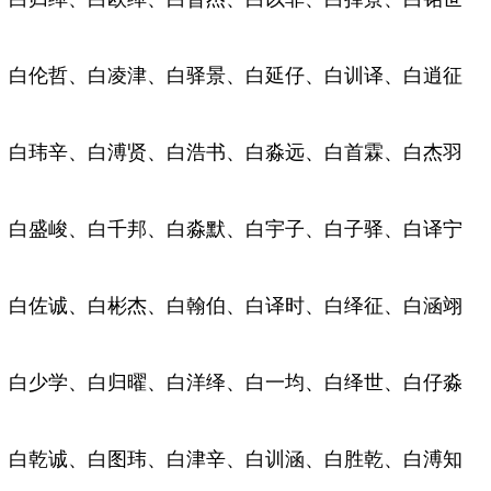
白伦哲、白凌津、白驿景、白延仔、白训译、白逍征
白玮辛、白溥贤、白浩书、白淼远、白首霖、白杰羽
白盛峻、白千邦、白淼默、白宇子、白子驿、白译宁
白佐诚、白彬杰、白翰伯、白译时、白绎征、白涵翊
白少学、白归曜、白洋绎、白一均、白绎世、白仔淼
白乾诚、白图玮、白津辛、白训涵、白胜乾、白溥知