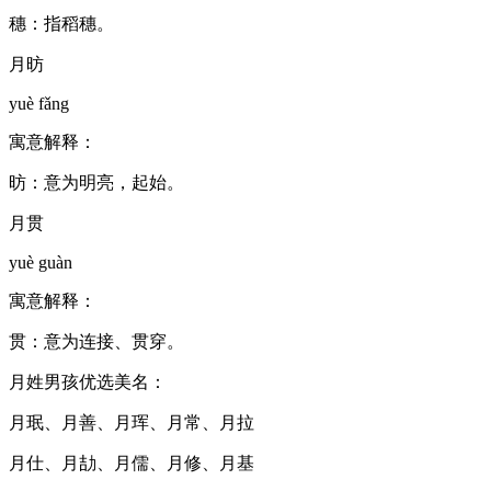
穗：指稻穗。
月昉
yuè fǎng
寓意解释：
昉：意为明亮，起始。
月贯
yuè guàn
寓意解释：
贯：意为连接、贯穿。
月姓男孩优选美名：
月珉、月善、月珲、月常、月拉
月仕、月劼、月儒、月修、月基