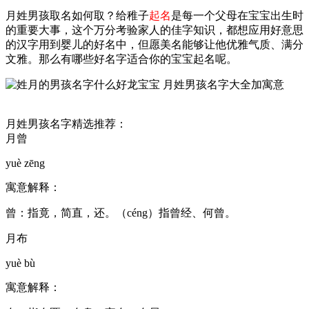
月姓男孩取名如何取？给稚子
起名
是每一个父母在宝宝出生时
的重要大事，这个万分考验家人的佳字知识，都想应用好意思
的汉字用到婴儿的好名中，但愿美名能够让他优雅气质、满分
文雅。那么有哪些好名字适合你的宝宝起名呢。
月姓男孩名字精选推荐：
月曾
yuè zēng
寓意解释：
曾：指竟，简直，还。（céng）指曾经、何曾。
月布
yuè bù
寓意解释：