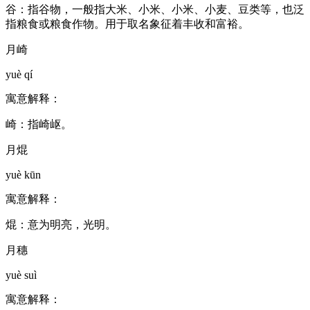
谷：指谷物，一般指大米、小米、小米、小麦、豆类等，也泛
指粮食或粮食作物。用于取名象征着丰收和富裕。
月崎
yuè qí
寓意解释：
崎：指崎岖。
月焜
yuè kūn
寓意解释：
焜：意为明亮，光明。
月穗
yuè suì
寓意解释：