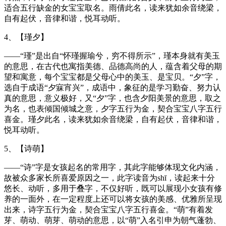
适合五行缺金的女宝宝取名。雨倩此名，读来犹如余音绕梁，
自有起伏，音律和谐，悦耳动听。
4、【瑾夕】
——“瑾”是出自“怀瑾握瑜兮，穷不得所示”，瑾本身就有美玉
的意思，在古代也寓指美德、品德高尚的人，蕴含着父母的期
望和寓意，每个宝宝都是父母心中的美玉、是宝贝。“夕”字，
选自于成语“夕寐宵兴”，成语中，象征的是学习勤奋、努力认
真的意思，意义极好，又“夕”字，也含夕阳美景的意思，取之
为名，也表倾国倾城之意，夕字五行为金，契合宝宝八字五行
喜金。瑾夕此名，读来犹如余音绕梁，自有起伏，音律和谐，
悦耳动听。
5、【诗萌】
——“诗”字是女孩起名的常用字，其此字能够体现文化内涵，
故被众多家长所喜爱原因之一，此字读音为shī，读起来十分
悠长、动听，多用于叠字，不仅好听，既可以展现小女孩有修
养的一面外，在一定程度上还可以将女孩的美感、优雅所呈现
出来，诗字五行为金，契合宝宝八字五行喜金。“萌”有着发
芽、萌动、萌芽、萌动的意思，以“萌”入名引申为朝气蓬勃、