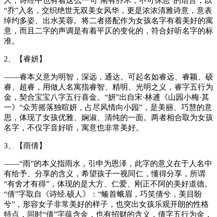
人，诗经中也有着这么一句“南有乔木，不可休息”的语言，以
“乔”入名，交织绝世无双美女风华，更是浓浓清雅诗意，意表
绰约多姿、出水芙蓉。将二者搭配作为女孩名字有着美好的寓
意，而且二字的声调是有着平仄的变化的，符合好听名字的标
准。
2、【睿妍】
——睿本义意为明智，深远，通达。可起名如睿远、睿颖、硕
睿、超睿，用做人名寓指睿智、精明、光明之义，睿字五行为
金，契合宝宝八字五行喜金。“妍”出自宋·林逋《山园小梅·其
一》“众芳摇落独暄妍，占尽风情向小园”，是美丽、巧慧的意
思，体现了女孩优雅、娴淑、清纯的一面。两者相合取为女孩
名字，不仅字音好听，寓意也非常美好。
3、【雨倩】
——“雨”的本义指雨水，引申为恩泽，此字的意义在于人名中
有给予、分享的含义，希望孩子一视同仁，懂得分享，所谓
“有舍才有得”，体现的是大方、仁爱、刚正不阿的美好道德。
“倩”字取自《诗经.硕人》：“螓首蛾眉，巧笑倩兮，美目盼
兮”，形容女子非常美好的样子，也突出女孩乐观开朗的性格
特点，同时“倩”字蕴含金，也有招财的含义，倩字五行为金，