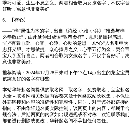
乖巧可爱、生生不息之义。两者相合取为女孩名字，不仅字音
好听，寓意也非常美好。
6、【梓心】
——“梓”属性为木的字，出自《诗经·小雅·小弁》“维桑与梓，
必恭敬止”，由此延伸出成语“敬恭桑梓”，意思是懂得感恩。
“心”有着心爱、心智、心静、心动的意思，以“心”入名引申为
忠肝义胆、才思敏捷、众心捧月之义，心字五行为金，契合宝
宝八字五行喜金。两者相合取为女孩名字，不仅字音好听，寓
意也非常美好。
推荐阅读：2024年12月28日未时下午13点14点出生的龙宝宝男
孩寓意好的名字有哪些
本站华轩起名阁提供的取名网，取名字，免费取名，宝宝起名
大全 – 取名网相关数据内容都来源于网络或站长收集，不保证
外部链接和内容的准确性和完整性，同时，对于该外部链接的
指向，不由华轩起名阁实际控制，该网页上的内容，都属于合
规合法，后期网页的内容如出现违规或不对称，欢迎联系我们
邮箱进行删除或更改，华轩起名阁不承担任何责任。