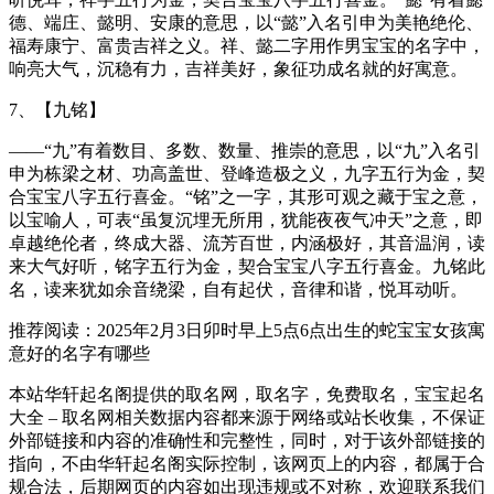
德、端庄、懿明、安康的意思，以“懿”入名引申为美艳绝伦、
福寿康宁、富贵吉祥之义。祥、懿二字用作男宝宝的名字中，
响亮大气，沉稳有力，吉祥美好，象征功成名就的好寓意。
7、【九铭】
——“九”有着数目、多数、数量、推崇的意思，以“九”入名引
申为栋梁之材、功高盖世、登峰造极之义，九字五行为金，契
合宝宝八字五行喜金。“铭”之一字，其形可观之藏于宝之意，
以宝喻人，可表“虽复沉埋无所用，犹能夜夜气冲天”之意，即
卓越绝伦者，终成大器、流芳百世，内涵极好，其音温润，读
来大气好听，铭字五行为金，契合宝宝八字五行喜金。九铭此
名，读来犹如余音绕梁，自有起伏，音律和谐，悦耳动听。
推荐阅读：2025年2月3日卯时早上5点6点出生的蛇宝宝女孩寓
意好的名字有哪些
本站华轩起名阁提供的取名网，取名字，免费取名，宝宝起名
大全 – 取名网相关数据内容都来源于网络或站长收集，不保证
外部链接和内容的准确性和完整性，同时，对于该外部链接的
指向，不由华轩起名阁实际控制，该网页上的内容，都属于合
规合法，后期网页的内容如出现违规或不对称，欢迎联系我们