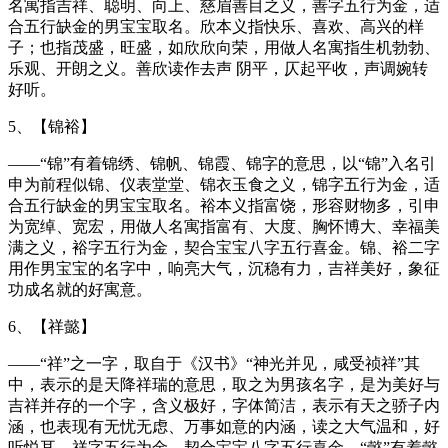
名寓指吉祥、聪明、向上、慈眉善目之义，善字五行为金，适
合五行缺金的男宝宝取名。欣本义指快乐、喜欢、高兴的样
子；也指茂盛，旺盛，如欣欣向荣，用做人名寓指生机勃勃、
乐观、开朗之义。善欣读作去声 阴平，仄起平收，声调婉转
好听。
5、【锦裕】
——“锦”有着锦绣、锦帆、锦霞、锦字的意思，以“锦”入名引
申为前程似锦、仪表堂堂、锦衣玉食之义，锦字五行为金，适
合五行缺金的男宝宝取名。裕本义指富饶，形容财物多，引申
为宽绰、宽宏，用做人名寓指富有、大度、胸怀博大、幸福美
满之义，裕字五行为金，契合宝宝八字五行喜金。锦、裕二字
用作男宝宝的名字中，响亮大气，沉稳有力，吉祥美好，象征
功成名就的好寓意。
6、【祥懿】
——“祥”之一字，取自于《汉书》“神光并见，咸受祯祥”其
中，表示的是天降祥瑞的意思，取之为男孩名字，是为美好与
吉祥并存的一个字，含义极好，字体简洁，表示有天之骄子内
涵，也表现有无忧无虑、万事如意的内涵，读之大气温和，好
听悦耳，祥字五行为金，契合宝宝八字五行喜金。“懿”有着懿