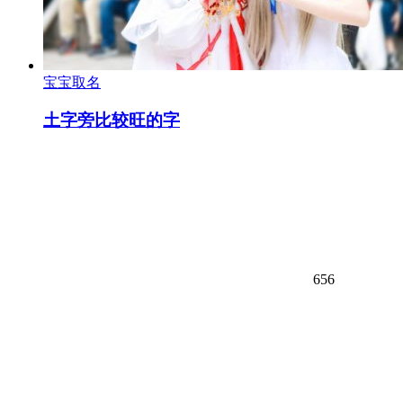
宝宝取名
土字旁比较旺的字
656