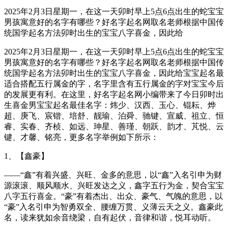
2025年2月3日星期一，在这一天卯时早上5点6点出生的蛇宝宝
男孩寓意好的名字有哪些？好名字起名网取名老师根据中国传
统国学起名方法卯时出生的宝宝八字喜金，因此给
2025年2月3日星期一，在这一天卯时早上5点6点出生的蛇宝宝
男孩寓意好的名字有哪些？好名字起名网取名老师根据中国传
统国学起名方法卯时出生的宝宝八字喜金，因此给宝宝起名最
适合搭配五行属金的字，名字里含有五行属金的字对宝宝今后
的发展更有利。在这里，好名字起名网小编带来了今日卯时出
生喜金男宝宝起名最佳名字：炜少、汉西、玉心、锟耘、烨
超、庚飞、宸锴、培舒、靓瑜、泊舜、驰键、宣威、祖立、恒
睿、实春、齐桢、如远、珅星、善瑾、朝跃、韵才、芃悦、云
键、才馨、铭亮，更多名字举例如下所示：
1、【鑫豪】
——“鑫”有着兴盛、兴旺、金多的意思，以“鑫”入名引申为财
源滚滚、顺风顺水、兴旺发达之义，鑫字五行为金，契合宝宝
八字五行喜金。“豪”有着杰出、出众、豪气、气魄的意思，以
“豪”入名引申为智勇双全、腰缠万贯、义薄云天之义。鑫豪此
名，读来犹如余音绕梁，自有起伏，音律和谐，悦耳动听。