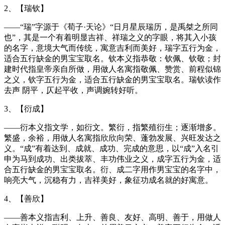
2、【瑞钦】
——“瑞”字源于《荀子·天论》“日月星辰瑞历，是禹桀之所同
也”，其是一个有着明显吉祥、祥瑞之义的字眼，将其入小孩
的名字，意境大气而传统，寓意吉利而美好，瑞字五行为金，
适合五行缺金的男宝宝取名。钦本义指恭敬：钦佩、钦敬；封
建时代指皇帝亲自所做，用做人名寓指敬佩、赞赏、前程似锦
之义，钦字五行为金，适合五行缺金的男宝宝取名。瑞钦读作
去声 阴平，仄起平收，声调婉转好听。
3、【衍成】
——衍本义指文学，如衍文。繁衍，指繁殖衍生；逐渐增多。
繁盛，余裕，用做人名寓指欣欣向荣、蓬勃发展、兴旺发达之
义。“成”有着达到、成就、成功、完成的意思，以“成”入名引
申为马到成功、出类拔萃、丰功伟业之义，成字五行为金，适
合五行缺金的男宝宝取名。衍、成二字用作男宝宝的名字中，
响亮大气，沉稳有力，吉祥美好，象征功成名就的好寓意。
4、【善欣】
——善本义指吉利、上升、善良、友好、高明、善于，用做人