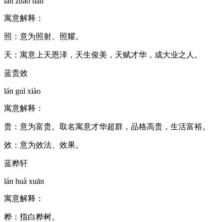
lán zhào tiān
寓意解释：
照：意为照射、照耀。
天：寓意上天恩泽，天生俊美，天赋才华，成大业之人。
蓝贵效
lán guì xiào
寓意解释：
贵：意为富贵。取名寓意才华超群，品格高贵，生活富裕。
效：意为效法、效果。
蓝桦轩
lán huà xuān
寓意解释：
桦：指白桦树。