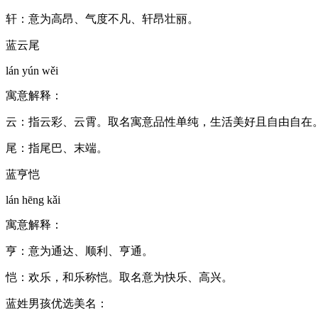
轩：意为高昂、气度不凡、轩昂壮丽。
蓝云尾
lán yún wěi
寓意解释：
云：指云彩、云霄。取名寓意品性单纯，生活美好且自由自在
尾：指尾巴、末端。
蓝亨恺
lán hēng kǎi
寓意解释：
亨：意为通达、顺利、亨通。
恺：欢乐，和乐称恺。取名意为快乐、高兴。
蓝姓男孩优选美名：