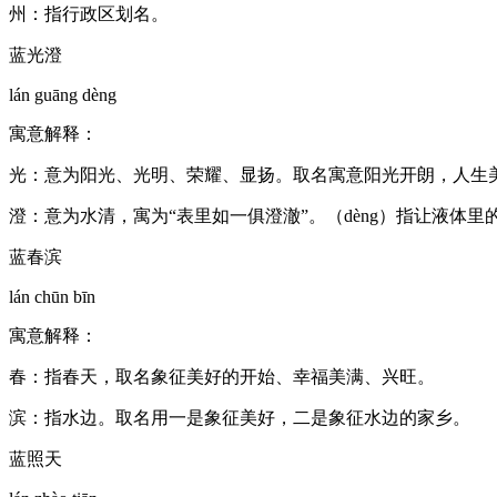
州：指行政区划名。
蓝光澄
lán guāng dèng
寓意解释：
光：意为阳光、光明、荣耀、显扬。取名寓意阳光开朗，人生
澄：意为水清，寓为“表里如一俱澄澈”。（dèng）指让液体里
蓝春滨
lán chūn bīn
寓意解释：
春：指春天，取名象征美好的开始、幸福美满、兴旺。
滨：指水边。取名用一是象征美好，二是象征水边的家乡。
蓝照天