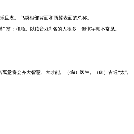
乐且湛。 鸟类躯部背面和两翼表面的总称。
湛” 翕：和顺。以读音xī为名的人很多，但该字却不常见。
将会亦大智慧、大才能。（dài）医生。（tài）古通“太”。