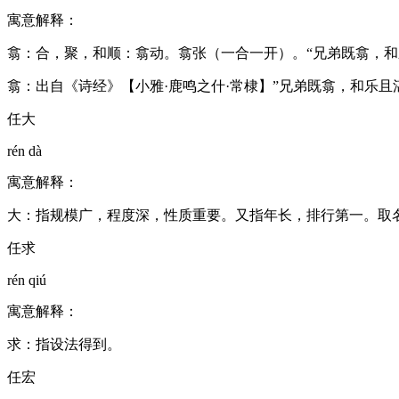
寓意解释：
翕：合，聚，和顺：翕动。翕张（一合一开）。“兄弟既翕，和
翕：出自《诗经》【小雅·鹿鸣之什·常棣】”兄弟既翕，和乐且
任大
rén dà
寓意解释：
大：指规模广，程度深，性质重要。又指年长，排行第一。取名寓意
任求
rén qiú
寓意解释：
求：指设法得到。
任宏