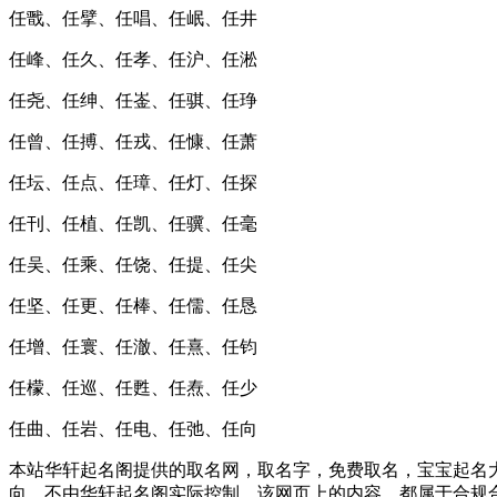
任戬、任擘、任唱、任岷、任井
任峰、任久、任孝、任沪、任淞
任尧、任绅、任崟、任骐、任琤
任曾、任搏、任戎、任慷、任萧
任坛、任点、任璋、任灯、任探
任刊、任植、任凯、任骥、任毫
任吴、任乘、任饶、任提、任尖
任坚、任更、任棒、任儒、任恳
任增、任寰、任澈、任熹、任钧
任檬、任巡、任甦、任焘、任少
任曲、任岩、任电、任弛、任向
本站华轩起名阁提供的取名网，取名字，免费取名，宝宝起名大
向，不由华轩起名阁实际控制，该网页上的内容，都属于合规