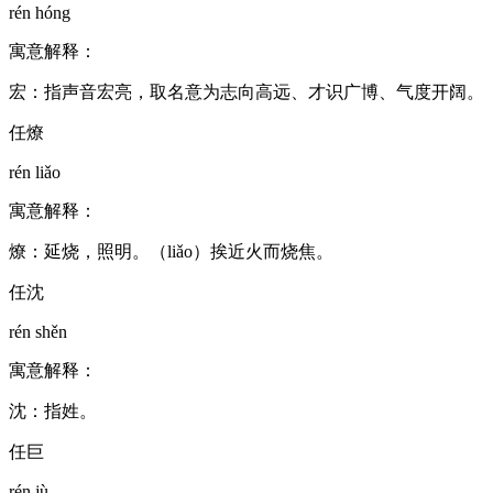
rén hóng
寓意解释：
宏：指声音宏亮，取名意为志向高远、才识广博、气度开阔。
任燎
rén liǎo
寓意解释：
燎：延烧，照明。（liǎo）挨近火而烧焦。
任沈
rén shěn
寓意解释：
沈：指姓。
任巨
rén jù