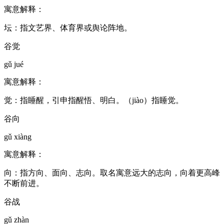
寓意解释：
坛：指文艺界、体育界或舆论阵地。
谷觉
gǔ jué
寓意解释：
觉：指睡醒，引申指醒悟、明白。（jiào）指睡觉。
谷向
gǔ xiàng
寓意解释：
向：指方向、面向、志向。取名寓意远大的志向，向着更高峰
不断前进。
谷战
gǔ zhàn