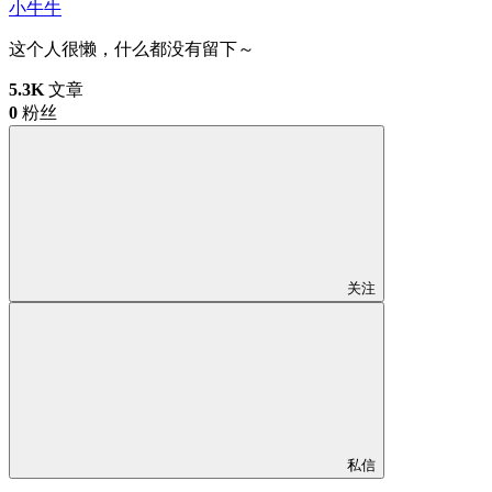
小牛牛
这个人很懒，什么都没有留下～
5.3K
文章
0
粉丝
关注
私信