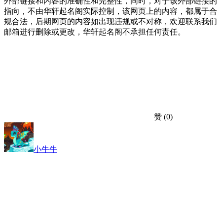
外部链接和内容的准确性和完整性，同时，对于该外部链接的
指向，不由华轩起名阁实际控制，该网页上的内容，都属于合
规合法，后期网页的内容如出现违规或不对称，欢迎联系我们
邮箱进行删除或更改，华轩起名阁不承担任何责任。
赞
(0)
小牛牛