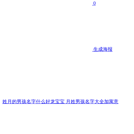
0
生成海报
姓月的男孩名字什么好龙宝宝 月姓男孩名字大全加寓意