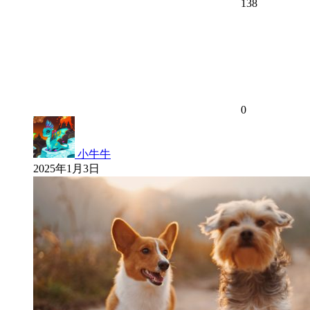
138
0
小牛牛
2025年1月3日