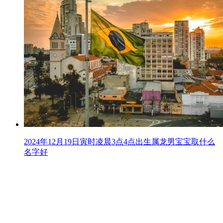
2024年12月19日寅时凌晨3点4点出生属龙男宝宝取什么
名字好