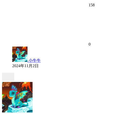
158
0
小牛牛
2024年11月2日