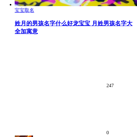
宝宝取名
姓月的男孩名字什么好龙宝宝 月姓男孩名字大
全加寓意
247
0