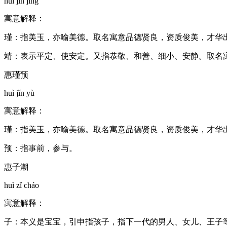
huì jǐn jìng
寓意解释：
瑾：指美玉，亦喻美德。取名寓意品德贤良，资质俊美，才华
靖：表示平定、使安定。又指恭敬、和善、细小、安静。取名
惠瑾预
huì jǐn yù
寓意解释：
瑾：指美玉，亦喻美德。取名寓意品德贤良，资质俊美，才华
预：指事前，参与。
惠子潮
huì zǐ cháo
寓意解释：
子：本义是宝宝，引申指孩子，指下一代的男人、女儿、王子