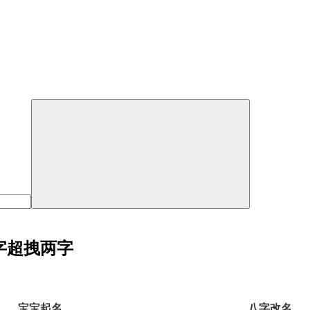
字超拽两字
宝宝起名
八字改名