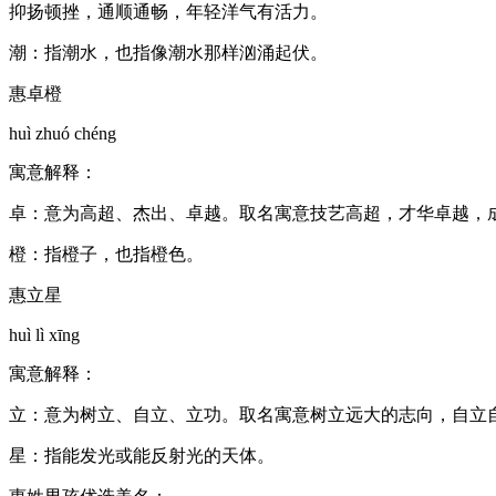
抑扬顿挫，通顺通畅，年轻洋气有活力。
潮：指潮水，也指像潮水那样汹涌起伏。
惠卓橙
huì zhuó chéng
寓意解释：
卓：意为高超、杰出、卓越。取名寓意技艺高超，才华卓越，
橙：指橙子，也指橙色。
惠立星
huì lì xīng
寓意解释：
立：意为树立、自立、立功。取名寓意树立远大的志向，自立
星：指能发光或能反射光的天体。