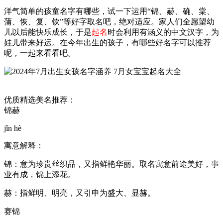
洋气简单的孩童名字有哪些，试一下运用“锦、赫、确、棠、
蒲、恢、复、钦”等好字取名吧，绝对适应。家人们全愿望幼
儿以后能快乐成长，于是
起名
时会利用有涵义的中文汉字，为
娃儿带来好运。在今年出生的孩子，有哪些好名字可以推荐
呢，一起来看看吧。
优质精选美名推荐：
锦赫
jǐn hè
寓意解释：
锦：意为珍贵丝织品，又指鲜艳华丽。取名寓意前途美好，事
业有成，锦上添花。
赫：指鲜明、明亮，又引申为盛大、显赫。
赛锦