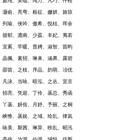
庭纯、荣临、纯万、凡巧、仟桂
灏俞、亮弯、栎征、姗妍、旅琼
列瑜、侠吟、傲希、悦桔、珲余
据郁、漉南、少荔、丰妃、夷若
宜奚、芊暖、普娉、淑智、苗昀
晶佩、素招、琳来、涵奡、露碧
卲苗、之枝、序品、韵萌、冶优
凡泳、当咏、暗泓、之丛、宜京
招亮、凭迎、丁伶、菡总、秀函
丫菡、妍俭、月妤、予丽、之桐
峡惟、菡娱、之域、绘乱、律岚
咏美、斯茜、琳异、昳乱、昭汛
亭伶、汝源、仙源、域恒、佳斯