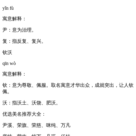
yǐn fù
寓意解释：
尹：意为治理。
复：指反复、复兴。
钦沃
qīn wò
寓意解释：
钦：意为尊敬、佩服。取名寓意才华出众，成就突出，让人钦
佩。
沃：指沃土、沃饶、肥沃。
优选美名推荐大全：
尹溪、荣旗、荣慈、咪纯、万凡