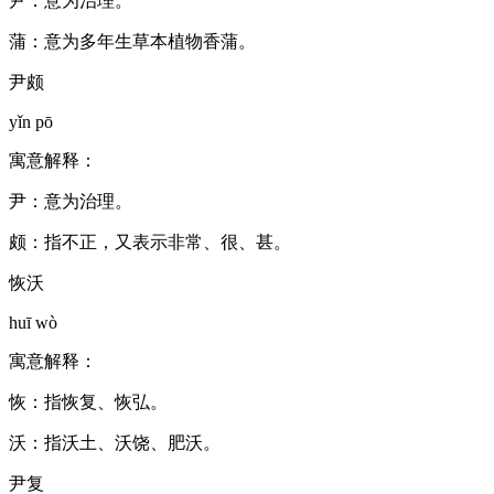
尹：意为治理。
蒲：意为多年生草本植物香蒲。
尹颇
yǐn pō
寓意解释：
尹：意为治理。
颇：指不正，又表示非常、很、甚。
恢沃
huī wò
寓意解释：
恢：指恢复、恢弘。
沃：指沃土、沃饶、肥沃。
尹复