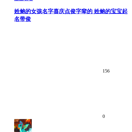
姓鲍的女孩名字喜庆点俊字辈的 姓鲍的宝宝起
名带俊
156
0