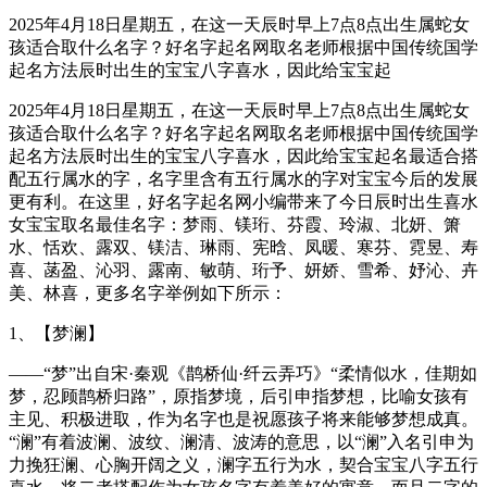
2025年4月18日星期五，在这一天辰时早上7点8点出生属蛇女
孩适合取什么名字？好名字起名网取名老师根据中国传统国学
起名方法辰时出生的宝宝八字喜水，因此给宝宝起
2025年4月18日星期五，在这一天辰时早上7点8点出生属蛇女
孩适合取什么名字？好名字起名网取名老师根据中国传统国学
起名方法辰时出生的宝宝八字喜水，因此给宝宝起名最适合搭
配五行属水的字，名字里含有五行属水的字对宝宝今后的发展
更有利。在这里，好名字起名网小编带来了今日辰时出生喜水
女宝宝取名最佳名字：梦雨、镁珩、芬霞、玲淑、北妍、箫
水、恬欢、露双、镁洁、琳雨、宪晗、凤暖、寒芬、霓昱、寿
喜、菡盈、沁羽、露南、敏萌、珩予、妍娇、雪希、妤沁、卉
美、林喜，更多名字举例如下所示：
1、【梦澜】
——“梦”出自宋·秦观《鹊桥仙·纤云弄巧》“柔情似水，佳期如
梦，忍顾鹊桥归路”，原指梦境，后引申指梦想，比喻女孩有
主见、积极进取，作为名字也是祝愿孩子将来能够梦想成真。
“澜”有着波澜、波纹、澜清、波涛的意思，以“澜”入名引申为
力挽狂澜、心胸开阔之义，澜字五行为水，契合宝宝八字五行