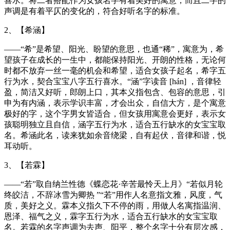
喜水。将二者搭配作为女孩名字有着美好的寓意，而且二字的
声调是有着平仄的变化的，符合好听名字的标准。
2、【希涵】
——“希”是希望、阳光、盼望的意思，也通“稀”，寓意为，希
望孩子在成长的一生中，都能保持阳光、开朗的性格，无论何
时都不放弃一丝一毫的机会和希望，适合女孩子起名，希字五
行为水，契合宝宝八字五行喜水。“涵”字读音 [hán] ，音律轻
盈，简洁又好听，郎朗上口，其本义指包含、包容的意思，引
申为有内涵，表示学识丰富，才会出众，自信大方，是个寓意
极好的字，这个字男女皆适合，但女孩用寓意会更好，表示女
孩聪明独立且自信，涵字五行为水，适合五行缺水的女宝宝取
名。希涵此名，读来犹如余音绕梁，自有起伏，音律和谐，悦
耳动听。
3、【若霖】
——“若”取自纳兰性德《蝶恋花·辛苦最怜天上月》“若似月轮
终皎洁，不辞冰雪为卿热 ”“若”用作人名意指文雅，风度，气
质，美好之义。霖本义指久下不停的雨，用做人名寓指温润、
恩泽、福气之义，霖字五行为水，适合五行缺水的女宝宝取
名。若霖的名字声调为去声、阳平，整个名字十分有层次感，