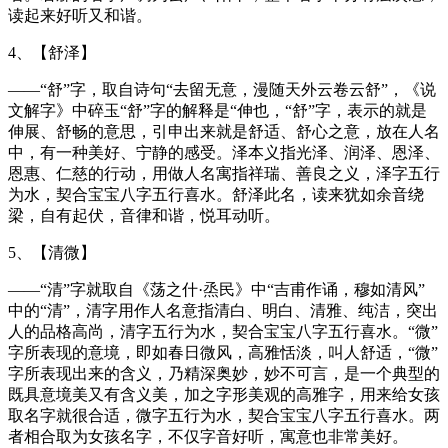
读起来好听又和谐。
4、【舒泽】
——“舒”字，取自诗句“去留无意，漫随天外云卷云舒”，《说
文解字》中碎玉“舒”字的解释是“伸也，“舒”字，表示的就是
伸展、舒畅的意思，引申出来就是舒适、舒心之意，放在人名
中，有一种美好、宁静的感受。泽本义指光泽、润泽、恩泽、
恩惠、仁慈的行动，用做人名寓指祥瑞、善良之义，泽字五行
为水，契合宝宝八字五行喜水。舒泽此名，读来犹如余音绕
梁，自有起伏，音律和谐，悦耳动听。
5、【清微】
——“清”字就取自《荡之什·烝民》中“吉甫作诵，穆如清风”
中的“清”，清字用作人名意指清白、明白、清雅、纯洁，突出
人的品格高尚，清字五行为水，契合宝宝八字五行喜水。“微”
字所表现的意境，即如春日微风，高雅恬淡，叫人舒适，“微”
字所表现出来的含义，乃精深奥妙，妙不可言，是一个典型的
既具意境美又有含义美，加之字形美观的高雅字，用来给女孩
取名字就很合适，微字五行为水，契合宝宝八字五行喜水。两
者相合取为女孩名字，不仅字音好听，寓意也非常美好。