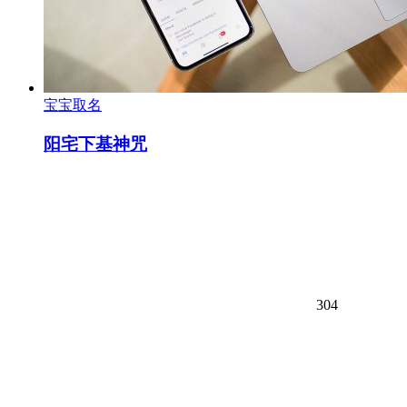
宝宝取名
阳宅下基神咒
304