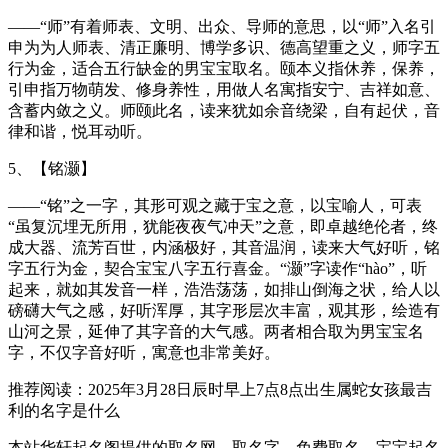
——“师”有着师表、文明、出众、导师的意思，以“师”入名引
申为为人师表、清正廉明、博学多识、德高望重之义，师字五
行为金，适合五行缺金的男宝宝取名。颐本义指休养，保养，
引申指万物萌发、修身养性，用做人名寓指安宁、吉祥如意、
含蓄内敛之义。师颐此名，读来犹如余音绕梁，自有起伏，音
律和谐，悦耳动听。
5、【铭灏】
——“铭”之一字，其形可观之藏于宝之意，以宝喻人，可表
“虽复沉埋无所用，犹能夜夜气冲天”之意，即卓越绝伦者，终
成大器、流芳百世，内涵极好，其音温润，读来大气好听，铭
字五行为金，契合宝宝八字五行喜金。“灏”字读作“hào”，听
起来，就如其发音一样，浩浩荡荡，如排山倒海之状，给人以
磅礴大气之感，好听浑厚，其字形层次丰富，观其形，绘造有
山河之景，延伸了其字音的大气感。两者相合取为男宝宝名
字，不仅字音好听，寓意也非常美好。
推荐阅读：2025年3月28日辰时早上7点8点出生属蛇女孩最吉
利的名字是什么
本站华轩起名阁提供的取名网，取名字，免费取名，宝宝起名