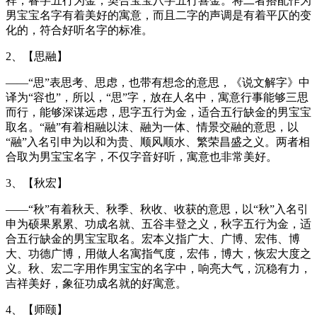
祥，睿字五行为金，契合宝宝八字五行喜金。将二者搭配作为
男宝宝名字有着美好的寓意，而且二字的声调是有着平仄的变
化的，符合好听名字的标准。
2、【思融】
——“思”表思考、思虑，也带有想念的意思，《说文解字》中
译为“容也”，所以，“思”字，放在人名中，寓意行事能够三思
而行，能够深谋远虑，思字五行为金，适合五行缺金的男宝宝
取名。“融”有着相融以沫、融为一体、情景交融的意思，以
“融”入名引申为以和为贵、顺风顺水、繁荣昌盛之义。两者相
合取为男宝宝名字，不仅字音好听，寓意也非常美好。
3、【秋宏】
——“秋”有着秋天、秋季、秋收、收获的意思，以“秋”入名引
申为硕果累累、功成名就、五谷丰登之义，秋字五行为金，适
合五行缺金的男宝宝取名。宏本义指广大、广博、宏伟、博
大、功德广博，用做人名寓指气度，宏伟，博大，恢宏大度之
义。秋、宏二字用作男宝宝的名字中，响亮大气，沉稳有力，
吉祥美好，象征功成名就的好寓意。
4、【师颐】