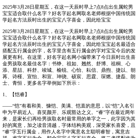
2025年3月28日星期五，在这一天辰时早上7点8点出生属蛇男
宝宝适合取什么名字？好名字起名网取名老师根据中国传统国
学起名方法辰时出生的宝宝八字喜金，因此给宝宝
2025年3月28日星期五，在这一天辰时早上7点8点出生属蛇男
宝宝适合取什么名字？好名字起名网取名老师根据中国传统国
学起名方法辰时出生的宝宝八字喜金，因此给宝宝起名最适合
搭配五行属金的字，名字里含有五行属金的字对宝宝今后的发
展更有利。在这里，好名字起名网小编带来了今日辰时出生喜
金男孩取名最佳名字：书铮、祖如、翘然、舒博、祖桐、心
添、星喆、科舒、竣城、榆锐、心怡、耘信、鼎煦、捷以、朝
苒、诗槿、宣怡、和宣、珅骁、硕宸、思霆、琛燃、捷磊、朗
士、青恒，更多名字举例如下所示：
1、【恺睿】
——“恺”有着和美、慷恺、美满、恺直的意思，以“恺”入名引
申为平易近人、喜笑颜开、乐观豁达之义。“睿”字在最近两年
来，是家长们再给男孩取名时最常用的单字之一，此字因为其
好的寓意，加之读音清越，字体结构美观，深受家长喜爱，且
“睿”字五行属金，用作人名字中寓意名主聪明睿智，寓意吉