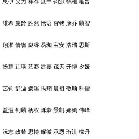
思伊 义力 祥存 展宇 钧源 鹤桓 唯晋
维希 曼龄 胜然 恬语 贺铭 康乔 麟智
翔淞 倩铷 彪睿 易珈 宝安 浩瑞 思斯
扬耀 芷瑛 艺骞 建嘉 茂天 开博 夕媛
艺钧 舒迪 媛溪 禹翔 晨祖 敬顺 科儒
益溢 钊麟 柄权 烁豪 景凯 娜嫣 伟峰
沅志 政希 思博 耀徽 承恩 珩淇 檬丹