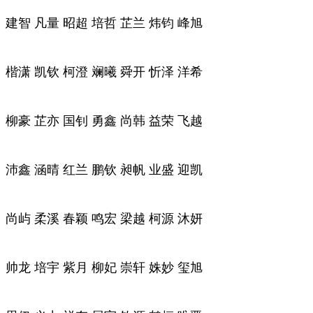
建智 凡量 昭超 培哲 芷兰 炜钧 峰旭
楷潇 凯钦 柯澄 斓曦 舜开 忻泽 洋希
柳豪 芷亦 国钊 勇鑫 尚韩 益荣 飞越
沛鑫 涵晴 红兰 鹏钦 昶帆 业盛 迎凯
尚屿 柔溪 春颖 鸣宏 梁越 柯源 沐妍
帅龙 培宇 紫月 柳妃 崇轩 姝妙 玺旭