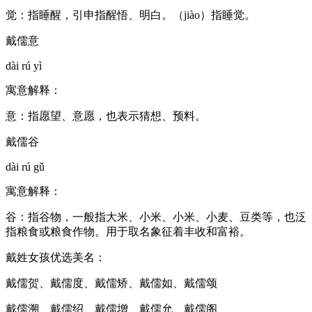
觉：指睡醒，引申指醒悟、明白。（jiào）指睡觉。
戴儒意
dài rú yì
寓意解释：
意：指愿望、意愿，也表示猜想、预料。
戴儒谷
dài rú gǔ
寓意解释：
谷：指谷物，一般指大米、小米、小米、小麦、豆类等，也泛
指粮食或粮食作物。用于取名象征着丰收和富裕。
戴姓女孩优选美名：
戴儒贺、戴儒度、戴儒矫、戴儒如、戴儒颂
戴儒溯、戴儒绍、戴儒增、戴儒允、戴儒阁