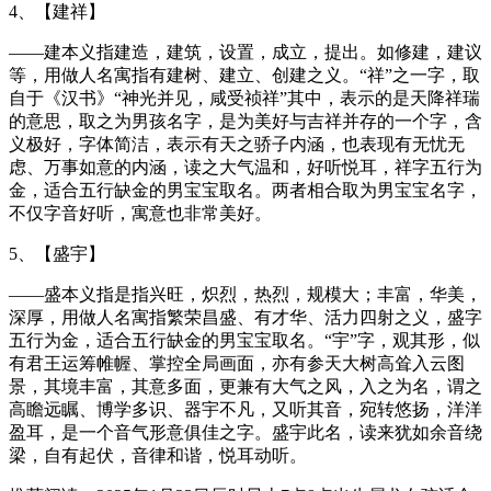
4、【建祥】
——建本义指建造，建筑，设置，成立，提出。如修建，建议
等，用做人名寓指有建树、建立、创建之义。“祥”之一字，取
自于《汉书》“神光并见，咸受祯祥”其中，表示的是天降祥瑞
的意思，取之为男孩名字，是为美好与吉祥并存的一个字，含
义极好，字体简洁，表示有天之骄子内涵，也表现有无忧无
虑、万事如意的内涵，读之大气温和，好听悦耳，祥字五行为
金，适合五行缺金的男宝宝取名。两者相合取为男宝宝名字，
不仅字音好听，寓意也非常美好。
5、【盛宇】
——盛本义指是指兴旺，炽烈，热烈，规模大；丰富，华美，
深厚，用做人名寓指繁荣昌盛、有才华、活力四射之义，盛字
五行为金，适合五行缺金的男宝宝取名。“宇”字，观其形，似
有君王运筹帷幄、掌控全局画面，亦有参天大树高耸入云图
景，其境丰富，其意多面，更兼有大气之风，入之为名，谓之
高瞻远瞩、博学多识、器宇不凡，又听其音，宛转悠扬，洋洋
盈耳，是一个音气形意俱佳之字。盛宇此名，读来犹如余音绕
梁，自有起伏，音律和谐，悦耳动听。