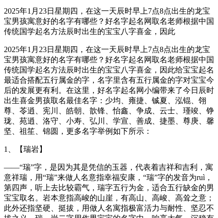
2025年1月23日星期四，在这一天辰时早上7点8点出生的龙宝
宝男孩寓意好的名字有哪些？好名字起名网取名老师根据中国
传统国学起名方法辰时出生的宝宝八字喜金，因此
2025年1月23日星期四，在这一天辰时早上7点8点出生的龙宝
宝男孩寓意好的名字有哪些？好名字起名网取名老师根据中国
传统国学起名方法辰时出生的宝宝八字喜金，因此给宝宝起名
最适合搭配五行属金的字，名字里含有五行属金的字对宝宝今
后的发展更有利。在这里，好名字起名网小编带来了今日辰时
出生喜金男孩取名最佳名字：少均、雍捷、铖夏、泓锟、翎
尊、苓逍、宪川、皓朝、歆锋、怡鑫、争成、云士、瑾竣、铮
珑、苑逍、洛守、小寿、弘川、学宣、善成、捷墨、尊庚、馨
坚、祖笙、锦圆，更多名字举例如下所示：
1、【瑞岩】
——“瑞”字，是因为其是凭信的玉器，代表着吉祥和吉利，寓
意祥瑞，用“瑞”来做人名意指幸福安康，“瑞”字的发音为ruì，
第四声，听上去比较霸气，瑞字五行为金，适合五行缺金的男
宝宝取名。岩本意指高峻的山崖，有高山、高峻、高耸之意；
此外还指坚硬、挺拔，用做人名寓指极富活力与耐性、坚忍不