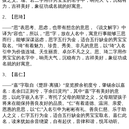
拔之义。瑞、岩二字用作男宝宝的名字中，响亮大气，沉稳有
力，吉祥美好，象征功成名就的好寓意。
2、【思琦】
——“思”表思考、思虑，也带有想念的意思，《说文解字》中
译为“容也”，所以，“思”字，放在人名中，寓意行事能够三思
而行，能够深谋远虑，思字五行为金，适合五行缺金的男宝宝
取名。“琦”有着魅力、珍贵、秀美、非凡的意思，以“琦”入名
引申为价值连城、天生丽质、卓尔不凡之义。思、琦二字用作
男宝宝的名字中，响亮大气，沉稳有力，吉祥美好，象征功成
名就的好寓意。
3、【嘉仁】
——“嘉”字取自《楚辞·离骚》“皇览揆余初度兮，肇锡余以嘉
名：名余曰正则兮，字余曰灵均”，其中“嘉”字有美好的意
思，以此字嵌入名字，寄托了父母的期望之义，父母期望孩子
将来在能保持善良友好的品质。“仁”有着道德、温润、亲爱、
恩惠的意思，以“仁”入名引申为彬彬有礼、善良仁慈、乐于助
人之义，仁字五行为金，适合五行缺金的男宝宝取名。嘉仁此
名，读来犹如余音绕梁，自有起伏，音律和谐，悦耳动听。