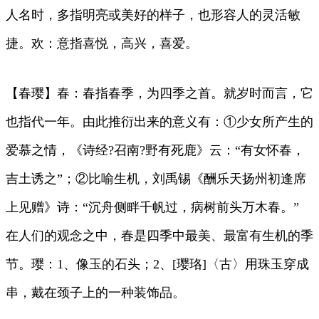
人名时，多指明亮或美好的样子，也形容人的灵活敏
捷。欢：意指喜悦，高兴，喜爱。
【春璎】春：春指春季，为四季之首。就岁时而言，它
也指代一年。由此推衍出来的意义有：①少女所产生的
爱慕之情，《诗经?召南?野有死鹿》云：“有女怀春，
吉土诱之”；②比喻生机，刘禹锡《酬乐天扬州初逢席
上见赠》诗：“沉舟侧畔千帆过，病树前头万木春。”
在人们的观念之中，春是四季中最美、最富有生机的季
节。璎：1、像玉的石头；2、[璎珞]〈古〉用珠玉穿成
串，戴在颈子上的一种装饰品。