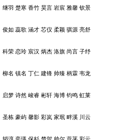
继羽 楚寒 香竹 昊言 岩宸 雅馨 钦景
俊如 蕊歌 涵才 芯仪 柔颖 骐源 亮舒
科荣 恋玲 宸汉 炳杰 洛旗 尚言 子纾
柳名 镇名 丁仁 建锋 帅臻 柄霖 韦龙
启梦 诗然 峻睿 彬轩 海博 钧鸣 虹莱
圣栋 豪屿 馨影 彩岚 家珉 畔溪 川云
韬淳 奕瑛 保杉 楚贺 帅尔 蕊菡 彩云