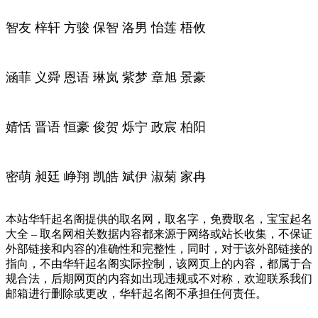
智友 梓轩 方骏 保智 洛男 怡莲 梧攸
涵菲 义舜 恩语 琳岚 紫梦 章旭 景豪
婧恬 晋语 恒豪 俊贺 烁宁 政宸 柏阳
密萌 昶廷 峥翔 凯皓 斌伊 淑菊 家冉
本站华轩起名阁提供的取名网，取名字，免费取名，宝宝起名
大全 – 取名网相关数据内容都来源于网络或站长收集，不保证
外部链接和内容的准确性和完整性，同时，对于该外部链接的
指向，不由华轩起名阁实际控制，该网页上的内容，都属于合
规合法，后期网页的内容如出现违规或不对称，欢迎联系我们
邮箱进行删除或更改，华轩起名阁不承担任何责任。