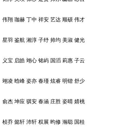
伟翔 珈赫 丁中 祥安 艺达 顺硕 伟才
星羽 鉴航 湘淳 子纾 帅均 美淑 健光
义宝 启皓 翊心 铭屿 国滔 莉惠 子云
翊凌 晗峰 姿亦 春瑾 炫睿 明锴 舒少
俞杰 坤应 骐安 春涵 庄胜 姿晴 婧桃
桢乔 懿轩 沛轩 权展 昀修 瀚聪 国桂