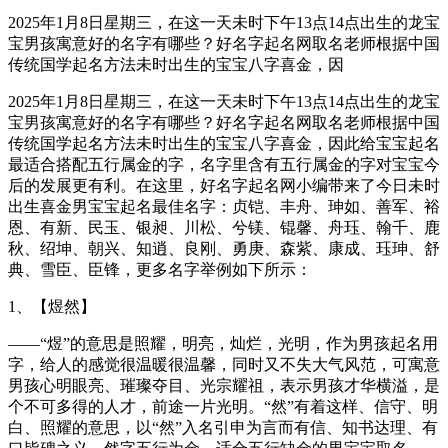
2025年1月8日星期三，在这一天未时下午13点14点出生的龙宝
宝男孩寓意好的名字有哪些？好名字起名网取名老师根据中国
传统国学起名方法未时出生的宝宝八字喜金，因
2025年1月8日星期三，在这一天未时下午13点14点出生的龙宝
宝男孩寓意好的名字有哪些？好名字起名网取名老师根据中国
传统国学起名方法未时出生的宝宝八字喜金，因此给宝宝起名
最适合搭配五行属金的字，名字里含有五行属金的字对宝宝今
后的发展更有利。在这里，好名字起名网小编带来了今日未时
出生喜金男宝宝起名最佳名字：贞铠、丰舟、珅如、善军、裕
恩、有新、民玉、银昶、川松、兮镁、锟馨、舟珏、翰千、鹿
秋、绍坤、朝兴、知逍、良刚、勇庚、森紫、康成、珏珅、舒
典、雪臣、臣锋，更多名字举例如下所示：
1、【煜然】
——“煜”的意思是照耀，明亮，灿烂，光明，作为男孩起名用
字，给人的感觉很温暖很温馨，同时又不失大气风范，可寓意
男孩心明眼亮、璀璨夺目、光宗耀祖，表示男孩才华横溢，是
个不可多得的人才，前途一片光明。“然”有着这样、信守、明
白、照耀的意思，以“然”入名引申为言而有信、知书达理、有