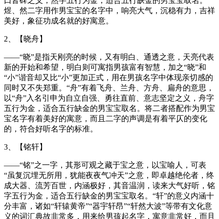
口皆碑之义，然字五行为金，适合五行缺金的男宝宝取名。
煜、然二字用作男宝宝的名字中，响亮大气，沉稳有力，吉祥
美好，象征功成名就的好寓意。
2、【晓舟】
——“晓”是指天刚亮的时候，又有明白、通透之意，天亮代表
新的开始和希望，明白则可寓指男孩富有智慧，加之“晓”和
“小”谐音却又比“小”更加正式，用在男孩名字中体现亲切感的
同时又不失郑重。“舟”有着飞舟、兰舟、方舟、扁舟的意思，
以“舟”入名引申为自立自强、勇往直前、意志坚定之义，舟字
五行为金，适合五行缺金的男宝宝取名。将二者搭配作为男宝
宝名字有着美好的寓意，而且二字的声调是有着平仄的变化
的，符合好听名字的标准。
3、【铭轩】
——“铭”之一字，其形可观之藏于宝之意，以宝喻人，可表
“虽复沉埋无所用，犹能夜夜气冲天”之意，即卓越绝伦者，终
成大器、流芳百世，内涵极好，其音温润，读来大气好听，铭
字五行为金，适合五行缺金的男宝宝取名。“轩”的意义内涵十
分丰富，诸如“轩辕黄帝”“器宇轩昂”“轩然大波”等带有文化意
义的词汇典故非常多，用来给男孩起名字，寓意非常好，而且