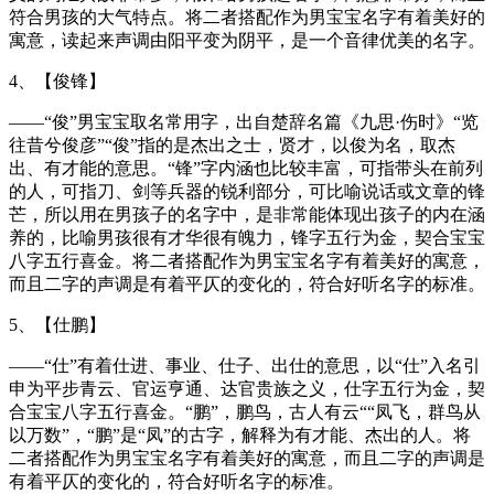
符合男孩的大气特点。将二者搭配作为男宝宝名字有着美好的
寓意，读起来声调由阳平变为阴平，是一个音律优美的名字。
4、【俊锋】
——“俊”男宝宝取名常用字，出自楚辞名篇《九思·伤时》“览
往昔兮俊彦”“俊”指的是杰出之士，贤才，以俊为名，取杰
出、有才能的意思。“锋”字内涵也比较丰富，可指带头在前列
的人，可指刀、剑等兵器的锐利部分，可比喻说话或文章的锋
芒，所以用在男孩子的名字中，是非常能体现出孩子的内在涵
养的，比喻男孩很有才华很有魄力，锋字五行为金，契合宝宝
八字五行喜金。将二者搭配作为男宝宝名字有着美好的寓意，
而且二字的声调是有着平仄的变化的，符合好听名字的标准。
5、【仕鹏】
——“仕”有着仕进、事业、仕子、出仕的意思，以“仕”入名引
申为平步青云、官运亨通、达官贵族之义，仕字五行为金，契
合宝宝八字五行喜金。“鹏”，鹏鸟，古人有云““凤飞，群鸟从
以万数”，“鹏”是“凤”的古字，解释为有才能、杰出的人。将
二者搭配作为男宝宝名字有着美好的寓意，而且二字的声调是
有着平仄的变化的，符合好听名字的标准。