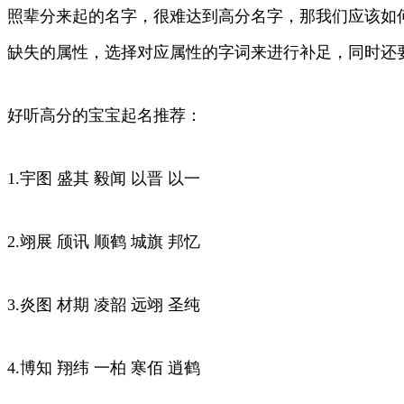
照辈分来起的名字，很难达到高分名字，那我们应该如
缺失的属性，选择对应属性的字词来进行补足，同时还
好听高分的宝宝起名推荐：
1.宇图 盛其 毅闻 以晋 以一
2.翊展 颀讯 顺鹤 城旗 邦忆
3.炎图 材期 凌韶 远翊 圣纯
4.博知 翔纬 一柏 寒佰 逍鹤