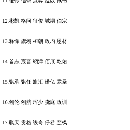
11.征传 信鹤 展弈 延以 讯书
12.彬凯 格问 征俊 城期 伯宗
13.释怿 旗翊 桓朝 政均 恩材
14.首志 宸晋 翊津 佰展 乾佑
15.骐承 骐任 旗汇 诺亿 霖圣
16.翎伦 翎航 珲少 骁庭 政训
17.骐天 贵格 竣奇 仔君 翌枫