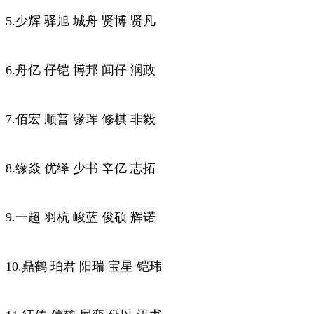
5.少辉 驿旭 城舟 贤博 贤凡
6.舟亿 仔铠 博邦 闻仔 润政
7.佰宏 顺普 缘珲 修棋 非毅
8.缘焱 优绎 少书 辛亿 志拓
9.一超 羽杭 峻蓝 俊硕 辉诺
10.鼎鹤 珀君 阳瑞 宝星 铠玮