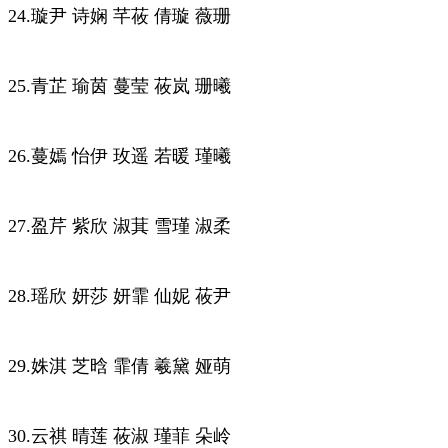
24.璇尹 诗娴 芊莜 倩璇 薇珊
25.青芷 瑜茵 蔓莹 莜岚 珊曦
26.蔓嫣 怡伊 玫遥 若暖 瑾曦
27.盈芹 紫欣 淑萁 雪瑾 淑柔
28.瑶欣 妍莎 妍霏 仙妮 莜尹
29.姝淇 芝晗 霏倩 羲黛 娅萌
30.云祺 晴莲 莜淑 瑾菲 朵岭