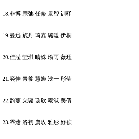
18.非博 宗弛 任修 景智 训驿
19.曼迅 旎丹 琦嘉 璐暖 伊桐
20.佳滢 莹琪 晴姝 瑜雨 薇珏
21.奕佳 青羲 慧旎 浅一 彤莹
22.韵蔓 朵璐 璇欣 羲淑 美倩
23.霏薰 洛初 虞玫 雅彤 妤祯