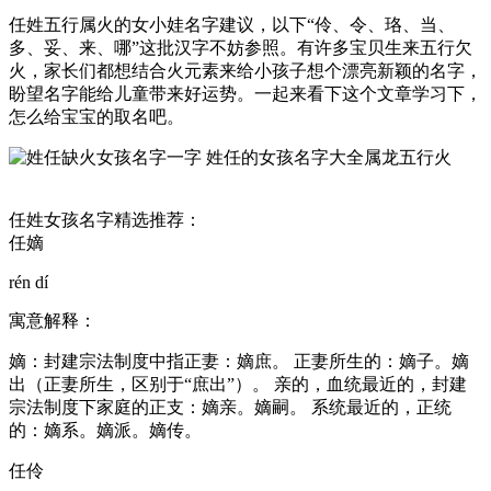
任姓五行属火的女小娃名字建议，以下“伶、令、珞、当、
多、妥、来、哪”这批汉字不妨参照。有许多宝贝生来五行欠
火，家长们都想结合火元素来给小孩子想个漂亮新颖的名字，
盼望名字能给儿童带来好运势。一起来看下这个文章学习下，
怎么给宝宝的取名吧。
任姓女孩名字精选推荐：
任嫡
rén dí
寓意解释：
嫡：封建宗法制度中指正妻：嫡庶。 正妻所生的：嫡子。嫡
出（正妻所生，区别于“庶出”）。 亲的，血统最近的，封建
宗法制度下家庭的正支：嫡亲。嫡嗣。 系统最近的，正统
的：嫡系。嫡派。嫡传。
任伶