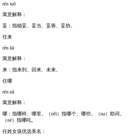
rén tuǒ
寓意解释：
妥：指稳妥、妥当、妥善、妥协。
任来
rén lái
寓意解释：
来：指来到、回来、未来。
任哪
rén nǎ
寓意解释：
哪：指哪样、哪里。（něi）指哪个、哪些。（na）助词。
（né）指哪吒。
任姓女孩优选美名：