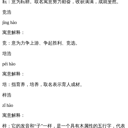
耘：意为耘耕。取名寓意努力勤奋，收获满满，成就斐然。
竞浩
jìng hào
寓意解释：
竞：意为力争上游、争起胜利、竞选。
培浩
péi hào
寓意解释：
培：指育养，培养，取名表示育人成材。
梓浩
zǐ hào
寓意解释：
梓：它的发音和“子”一样，是一个具有木属性的五行字，代表