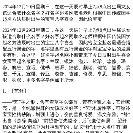
2024年12月29日星期日，在这一天辰时早上7点8点出生属龙女
孩适合取什么名字？好名字起名网取名老师根据中国传统国学
起名方法辰时出生的宝宝八字喜金，因此给宝宝
2024年12月29日星期日，在这一天辰时早上7点8点出生属龙女
孩适合取什么名字？好名字起名网取名老师根据中国传统国学
起名方法辰时出生的宝宝八字喜金，因此给宝宝起名最适合搭
配五行属金的字，名字里含有五行属金的字对宝宝今后的发展
更有利。在这里，好名字起名网小编带来了今日辰时出生喜金
女宝宝起名最旺名字：兰双、银沐、溢儿、铃珍、念修、璐
姿、帆慈、宣珏、健书、惠琛、皓然、颜瑞、键纶、喆香、宸
淑、千元、宣樱、铎亚、璇舒、杏如、修灵、亨思、翘锦、书
彤、羽双，更多名字举例如下所示：
1、【艺舒】
——“艺”字之形，含有着草字头部首，带有清雅之境，其音嘹
亮，是一个纯澈悦耳的女孩取名好字；“艺”木属性字，可弥补
宝宝性格缺陷，增强上进心，变的善良博爱、温文尔雅。“舒”
出自《楚辞·离骚》“前望舒使先驱兮，后飞廉使奔属”，望舒
指的是神话传说中为月神驾车的，提取“舒”用于人名中有“迎