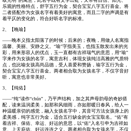
取光明”的寓意，此名字既有文学出处，又带有自信、阳光、
乐观的性格特点，舒字五行为金，契合宝宝八字五行喜金。将
二者搭配作为女孩名字有着美好的寓意，而且二字的声调是有
着平仄的变化的，符合好听名字的标准。
2、【晚瑜】
——晚本义指太阳落了的时候；后来的；夜晚，用做人名寓指
温馨、美丽、安静之义。“瑜”字指美玉，也指玉散发出来的光
彩，用来形容人的优点，玉一直都有吉祥瑞气的意思，用“瑜”
字来作为女孩的名字，寓意吉利，体现女孩纯洁高雅的气质特
点，也比喻女孩高尚品德，受人喜爱和赞扬，瑜字五行为金，
契合宝宝八字五行喜金。两者相合取为女孩名字，不仅字音好
听，寓意也非常美好。
3、【纯佑】
——“纯”读作“chún”，乃平声结构，加之其声母韵母的奇妙搭
配，读来温润柔美，如那和风细雨，亦如那暖日春风，给人一
种温暖亲切的感觉，融入女孩名字中，其音可方法女孩身上的
柔美感，纯字五行为金，适合五行缺金的女宝宝取名。“佑”有
着吉祥、保佑、幸运、好运的意思，以“佑”入名引申为吉祥如
意、上天庇佑、好运连连之义。两者相合取为女孩名字，不仅