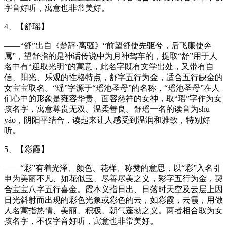
字音好听，寓意也非常美好。
4、【舒瑶】
——“舒”出自《楚辞·离骚》“前望舒使先驱兮，后飞廉使奔
属”，望舒指的是神话传说中为月神驾车的，提取“舒”用于人
名中有“迎取光明”的寓意，此名字既有文学出处，又带有自
信、阳光、乐观的性格特点，舒字五行为金，适合五行缺金的
女宝宝取名。“瑶”字源于“瑶池圣母”的名称，“瑶池圣母”在人
们心中的形象是雍容华贵、面容慈祥的女神，取“瑶”字作为女
孩名字，寓意尊贵无双、温柔善良。舒瑶一名的读音为shū
yáo，阴阳平结合，读起来让人感受到温润和雅致，特别好
听。
5、【彩霞】
——“彩”有着光泽、颜色、花样、称赞的意思，以“彩”入名引
申为美丽不凡、如花似玉、尽善尽美之义，彩字五行为金，契
合宝宝八字五行喜金。霞本义指日出、日落时天空及云层上因
日光斜射而出现的彩色光象或彩色的云，如彩霞，云霞，用做
人名寓指热情、美丽、积极、朝气蓬勃之义。两者相合取为女
孩名字，不仅字音好听，寓意也非常美好。