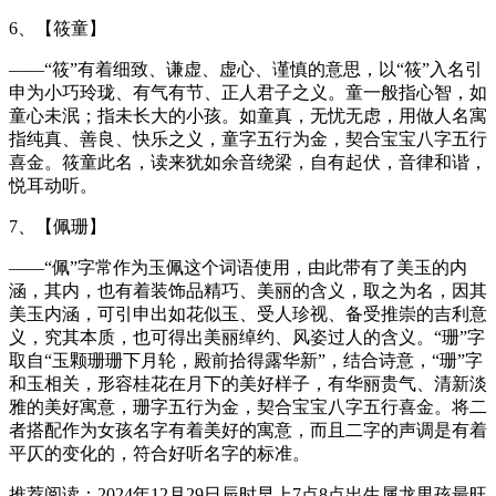
6、【筱童】
——“筱”有着细致、谦虚、虚心、谨慎的意思，以“筱”入名引
申为小巧玲珑、有气有节、正人君子之义。童一般指心智，如
童心未泯；指未长大的小孩。如童真，无忧无虑，用做人名寓
指纯真、善良、快乐之义，童字五行为金，契合宝宝八字五行
喜金。筱童此名，读来犹如余音绕梁，自有起伏，音律和谐，
悦耳动听。
7、【佩珊】
——“佩”字常作为玉佩这个词语使用，由此带有了美玉的内
涵，其内，也有着装饰品精巧、美丽的含义，取之为名，因其
美玉内涵，可引申出如花似玉、受人珍视、备受推崇的吉利意
义，究其本质，也可得出美丽绰约、风姿过人的含义。“珊”字
取自“玉颗珊珊下月轮，殿前拾得露华新”，结合诗意，“珊”字
和玉相关，形容桂花在月下的美好样子，有华丽贵气、清新淡
雅的美好寓意，珊字五行为金，契合宝宝八字五行喜金。将二
者搭配作为女孩名字有着美好的寓意，而且二字的声调是有着
平仄的变化的，符合好听名字的标准。
推荐阅读：2024年12月29日辰时早上7点8点出生属龙男孩最旺