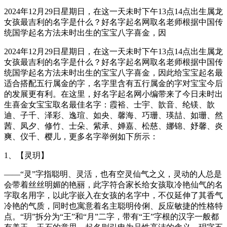
2024年12月29日星期日，在这一天未时下午13点14点出生属龙
女孩最吉利的名字是什么？好名字起名网取名老师根据中国传
统国学起名方法未时出生的宝宝八字喜金，因
2024年12月29日星期日，在这一天未时下午13点14点出生属龙
女孩最吉利的名字是什么？好名字起名网取名老师根据中国传
统国学起名方法未时出生的宝宝八字喜金，因此给宝宝起名最
适合搭配五行属金的字，名字里含有五行属金的字对宝宝今后
的发展更有利。在这里，好名字起名网小编带来了今日未时出
生喜金女宝宝取名最佳名字：霞裕、士宇、歆音、纶镁、歆
迪、子千、泽彩、逸瑄、如央、馨海、巧珊、瑛喆、如珊、然
茜、凤夕、修竹、士朵、紫承、婵嘉、松慈、娜锦、妤馨、炎
爽、仪千、樱儿，更多名字举例如下所示：
1、【灵玥】
——“灵”字指聪明、灵活，也有空灵仙气之义，灵动的人总是
会带着丝丝明媚的艳丽，此字符合家长给女孩取冷艳仙气的名
字取名用字，以此字嵌入在女孩的名字中，不仅延伸了其香气
冷艳的气质，同时也寓意着名主聪明伶俐、反应敏捷的性格特
点。“玥”拆分为“王”和“月”二字，带有“王”字根的汉字一般都