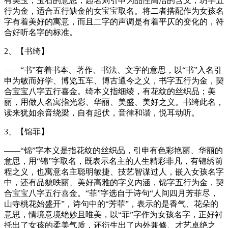
有美玉，玉石的意思，起名则引申为品性高洁的含义，玥字五
行为金，适合五行缺金的女宝宝取名。将二者搭配作为女孩名
字有着美好的寓意，而且二字的声调是有着平仄的变化的，符
合好听名字的标准。
2、【书绮】
——“书”有着书本、著作、书法、文字的意思，以“书”入名引
申为敏而好学、博览五车、博古通今之义，书字五行为金，契
合宝宝八字五行喜金。绮本义指细绫，有花纹的丝织品；美
丽，用做人名寓指光彩、华丽、美盛、美好之义。书绮此名，
读来犹如余音绕梁，自有起伏，音律和谐，悦耳动听。
3、【锦菲】
——“锦”字本义是指花纹的丝织品，引申有色彩艳丽、华丽的
意思，用“锦”字取名，既表示名主的人生精彩非凡，有锦绣前
程之义，也寓意名主聪明敏捷、技艺智谋过人，嵌入女孩名字
中，还有品貌昳丽、美好高雅的字义内涵，锦字五行为金，契
合宝宝八字五行喜金。“菲”字选自于诗句“人间四月芳菲尽，
山寺桃花始盛开”，诗句中的“芳菲”，表示的是香气、花朵的
意思，情境意境绝妙且唯美，以“菲”字作为女孩名字，正好衬
托出了女孩的柔美气质，还衍生出了内外兼修、才艺卓绝之