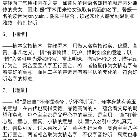
美转向了气质和内在之美，如常见的词语名媛指的就是内外兼
修的美女，因此“媛”字常用来给女孩取有内涵的名字。馨媛一
名的读音为xīn yuán，阴阳平结合，读起来让人感受到温润和
雅致，特别好听。
6、【楠惜】
——楠本义指楠木，常绿乔木，用做人名寓指踏实、稳重、高
贵、非凡之义。“惜”有着怜惜、呵护、惜时如金的意思，以
“惜”入名引申为爱如珍宝、掌上明珠、抱宝怀珍之义，惜字五
行为金，契合宝宝八字五行喜金。将二者搭配作为女孩名字有
着美好的寓意，而且二字的声调是有着平仄的变化的，符合好
听名字的标准。
7、【瑾童】
——“瑾”是出自“怀瑾握瑜兮，穷不得所示”，瑾本身就有美玉
的意思，在古代也寓指美德、品德高尚的人，蕴含着父母的期
望和寓意，每个宝宝都是父母心中的美玉、是宝贝。“童”有着
心智、童心、童真、小孩的意思，以“童”入名引申为纯真无
邪、善良可爱、讨人喜欢之义，童字五行为金，契合宝宝八字
五行喜金。两者相合取为女孩名字，不仅字音好听，寓意也非