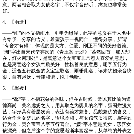
意。两者相合取为女孩名字，不仅字音好听，寓意也非常美
好。
4、【雨珊】
——“雨”的本义指雨水，引申为恩泽，此字的意义在于人名中
有给予、分享的含义，希望孩子一视同仁，懂得分享，所谓
“有舍才有得”，体现的是大方、仁爱、刚正不阿的美好道德。
“珊”字出自宋代辛弃疾的《青玉案·元夕》“蓦然回首，那人却
在，灯火阑珊处”，是寓意这个女宝宝非常惹人喜爱的意思，
也是寓意这个女孩气质美好、性格善良的意思，珊字五行为
金，适合五行缺金的女宝宝取名。雨珊此名，读来犹如余音绕
梁，自有起伏，音律和谐，悦耳动听。
5、【馨媛】
——“馨”字，本指花朵的香味，但在古时候，常以其比喻为道
德高尚、美名远扬之人，用其取之为婴儿的名字，氛围烂漫文
艺，字形具有着层次美，表达有德才兼备、品貌兼优的含义，
适合作为女婴儿的名字，语境柔和，与女孩气质很搭，馨字五
行为金，契合宝宝八字五行喜金。“媛”字本意是美女，形容女
孩漂亮，但之后这个字的意思渐渐丰富起来，从单纯的外表之