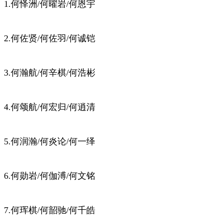
1.何怿洲/何曜岩/何恩宇
2.何佐贤/何佐羽/何诚铠
3.何瀚航/何辛棋/何浩彬
4.何颂航/何宏归/何逍清
5.何润瀚/何炎论/何一绎
6.何勋岩/何伽溥/何文铭
7.何珲棋/何韶驰/何千皓