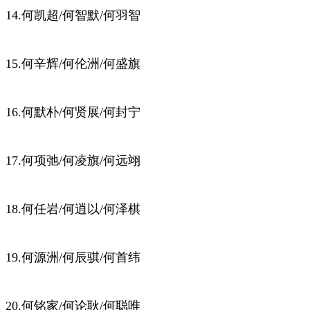
14.何凯超/何智默/何羽智
15.何辛辉/何伦洲/何盛旗
16.何默朴/何贤展/何封宁
17.何项弛/何凌旗/何远翊
18.何任岩/何逍以/何泽棋
19.何源洲/何辰骐/何首纬
20.何铭家/何论耿/何聪唯