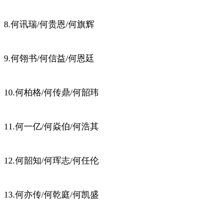
8.何讯瑞/何贵恩/何旗辉
9.何翎书/何信益/何恩廷
10.何柏格/何传鼎/何韶玮
11.何一亿/何焱伯/何浩其
12.何韶知/何珲志/何任伦
13.何亦传/何乾庭/何凯盛