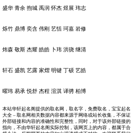
盛华 青余 煦城 禹润 怀杰 煜展 玮志
烁竹 鼎博 奕含 伟刚 艺恬 珂嘉 岩修
炜森 敬斯 杰耀 皓皓 卜玮 洪骁 继清
轩石 盛凯 艺露 家熠 明键 丁硕 艺皓
曜玮 易承 悦舒 杰程 渲淇 译骋 柏博
本站华轩起名阁提供的取名网，取名字，免费取名，宝宝起名
大全 – 取名网相关数据内容都来源于网络或站长收集，不保证
外部链接和内容的准确性和完整性，同时，对于该外部链接的
指向，不由华轩起名阁实际控制，该网页上的内容，都属于合