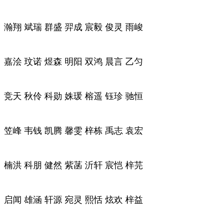
瀚翔 斌瑞 群盛 羿成 宸毅 俊灵 雨峻
嘉浍 玟诺 煜森 明阳 双鸿 晨言 乙匀
竞天 秋伶 科勋 姝瑗 榕遥 钰珍 驰恒
笠峰 韦钱 凯腾 馨雯 梓栋 禹志 袁宏
楠洪 科朋 健然 紫菡 沂轩 宸恺 梓芫
启闻 雄涵 轩源 宛灵 熙恬 炫欢 梓益