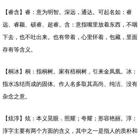
【睿含】睿：意为明智。深远，通达。可起名如：睿
远、睿颖、硕睿、超睿。含：意指嘴里放着东西，不咽
下去，也不吐出来。也有带着，心里怀着，包藏，里面
存有等含义。
【桐冰】桐：指桐树。家有梧桐树，引来金凤凰。冰：
指水冻结而成的固体。作人名多取其高尚、纯洁、没有
杂念之意。
【炫淳】炫：本义晃眼．照耀；夸耀；形容艳丽。淳：
淳字主要有两个方面的含义，其中之一是指人的质朴和