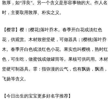
敦厚，如“淳良”。另一个含义是形容事物的大。作人名
时，主要取用敦厚、朴实之义。
【樱霏】樱：[樱花]落叶乔木。春季开白花或淡红色
花，供观赏。木材致密坚硬，可做器具；[樱桃]落叶乔
木。春季开白色或淡红色小花。果实也叫樱桃，熟时红
色，可生吃，做蜜饯或做罐筒等。果核可供药用。木材
坚硬可制器具。霏：指弥漫的云气，也有飘扬，飘洒，
飞扬等含义。
【今日出生的宝宝更多好名字推荐】