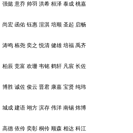
强懿 意乔 帅羽 洪希 桓泽 泰成 桃嘉
尚宏 函佑 钰惠 渲淇 培顺 圣起 启畅
涛鸣 栋尧 奕之 悦清 健雄 培福 禹齐
柏辰 竞富 欢珊 韦铭 鹤轩 凡宸 长佐
博胜 诚佐 俊云 晋君 康嘉 宝贤 纯玮
城成 建语 翊方 滨存 伟洋 南锡 炜博
高德 依伶 奕彰 桐伶 顺森 相达 科江