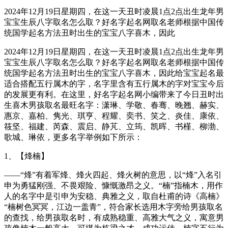
2024年12月19日星期四，在这一天丑时凌晨1点2点出生龙年男
宝宝生辰八字取名怎么取？好名字起名网取名老师根据中国传
统国学起名方法丑时出生的宝宝八字喜木，因此
2024年12月19日星期四，在这一天丑时凌晨1点2点出生龙年男
宝宝生辰八字取名怎么取？好名字起名网取名老师根据中国传
统国学起名方法丑时出生的宝宝八字喜木，因此给宝宝起名最
适合搭配五行属木的字，名字里含有五行属木的字对宝宝今后
的发展更有利。在这里，好名字起名网小编带来了今日丑时出
生喜木男孩取名最旺名字：潇琳、学敬、春骞、晚翘、赫实、
惠京、嘉柏、隽光、琪亨、程耀、奕书、笑之、炎佳、康依、
筱坚、福建、芮森、震启、静芃、立筠、凯晖、书槿、柳渤、
歌城、琳依，更多名字举例如下所示：
1、【烽楠】
——“烽”有着军烽、烽火四起、烽火树的意思，以“烽”入名引
申为勇猛刚强、不畏艰险、慷慨激昂之义。“楠”指楠木，用作
人的名字中是引申为安稳、典雅之义，取自杜甫的诗《高楠》
“楠树色冥冥，江边一盖青”，符合家长选用木字旁给男孩取名
的查找，给男孩取名时，有成熟稳重、高雅大气之义，寓意男