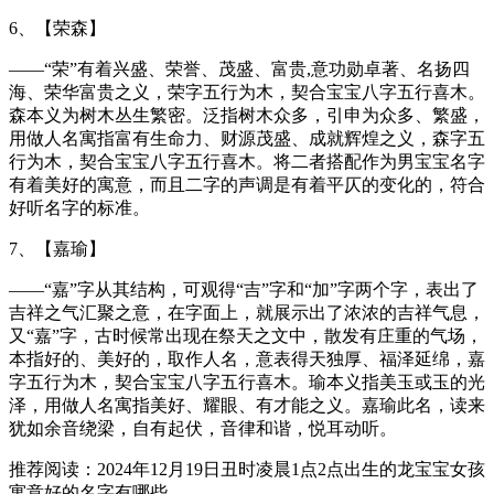
6、【荣森】
——“荣”有着兴盛、荣誉、茂盛、富贵,意功勋卓著、名扬四
海、荣华富贵之义，荣字五行为木，契合宝宝八字五行喜木。
森本义为树木丛生繁密。泛指树木众多，引申为众多、繁盛，
用做人名寓指富有生命力、财源茂盛、成就辉煌之义，森字五
行为木，契合宝宝八字五行喜木。将二者搭配作为男宝宝名字
有着美好的寓意，而且二字的声调是有着平仄的变化的，符合
好听名字的标准。
7、【嘉瑜】
——“嘉”字从其结构，可观得“吉”字和“加”字两个字，表出了
吉祥之气汇聚之意，在字面上，就展示出了浓浓的吉祥气息，
又“嘉”字，古时候常出现在祭天之文中，散发有庄重的气场，
本指好的、美好的，取作人名，意表得天独厚、福泽延绵，嘉
字五行为木，契合宝宝八字五行喜木。瑜本义指美玉或玉的光
泽，用做人名寓指美好、耀眼、有才能之义。嘉瑜此名，读来
犹如余音绕梁，自有起伏，音律和谐，悦耳动听。
推荐阅读：2024年12月19日丑时凌晨1点2点出生的龙宝宝女孩
寓意好的名字有哪些