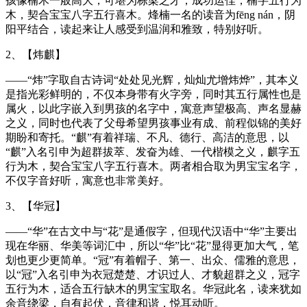
孩像楠木一般高大，可堪为栋梁之才，成功运佳，楠字五行为
木，契合宝宝八字五行喜木。烽楠一名的读音为fēng nán，阴
阳平结合，读起来让人感受到温润和雅致，特别好听。
2、【炜麒】
——“炜”字取自古诗词“处处见光辉，灿灿尤增炜烨”，其本义
是指光彩鲜明的，不仅本身带有火字旁，同时其五行属性也是
属火，以此字嵌入到男孩的名字中，寓意声望极高、声名显赫
之义，同时也代表了父母希望男孩事业有成、前程似锦的美好
期盼和寄托。“麒”有着祥瑞、不凡、德行、高洁的意思，以
“麒”入名引申为超群拔萃、发奋为雄、一代楷模之义，麒字五
行为木，契合宝宝八字五行喜木。两者相合取为男宝宝名字，
不仅字音好听，寓意也非常美好。
3、【华冠】
——“华”在古文中与“花”是通假字，但现代汉语中“华”主要出
现在华丽、华美等词汇中，所以“华”比“花”显得更加大气，笔
划也更少更简单。“冠”有着帽子、第一、出众、儒雅的意思，
以“冠”入名引申为衣冠楚楚、才识过人、才貌超群之义，冠字
五行为木，适合五行缺木的男宝宝取名。华冠此名，读来犹如
余音绕梁，自有起伏，音律和谐，悦耳动听。