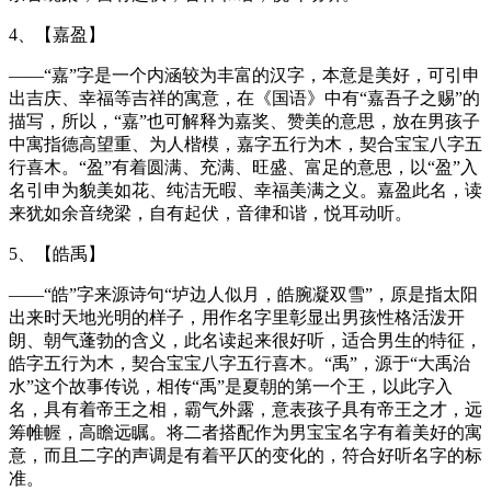
4、【嘉盈】
——“嘉”字是一个内涵较为丰富的汉字，本意是美好，可引申
出吉庆、幸福等吉祥的寓意，在《国语》中有“嘉吾子之赐”的
描写，所以，“嘉”也可解释为嘉奖、赞美的意思，放在男孩子
中寓指德高望重、为人楷模，嘉字五行为木，契合宝宝八字五
行喜木。“盈”有着圆满、充满、旺盛、富足的意思，以“盈”入
名引申为貌美如花、纯洁无暇、幸福美满之义。嘉盈此名，读
来犹如余音绕梁，自有起伏，音律和谐，悦耳动听。
5、【皓禹】
——“皓”字来源诗句“垆边人似月，皓腕凝双雪”，原是指太阳
出来时天地光明的样子，用作名字里彰显出男孩性格活泼开
朗、朝气蓬勃的含义，此名读起来很好听，适合男生的特征，
皓字五行为木，契合宝宝八字五行喜木。“禹”，源于“大禹治
水”这个故事传说，相传“禹”是夏朝的第一个王，以此字入
名，具有着帝王之相，霸气外露，意表孩子具有帝王之才，远
筹帷幄，高瞻远瞩。将二者搭配作为男宝宝名字有着美好的寓
意，而且二字的声调是有着平仄的变化的，符合好听名字的标
准。