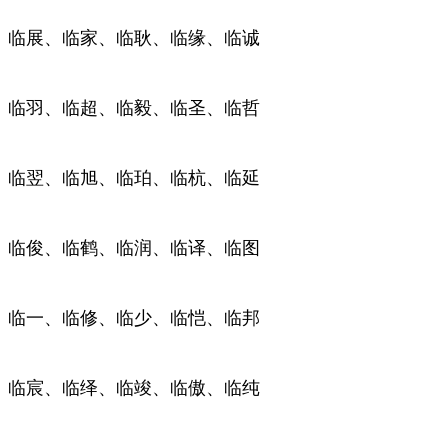
临展、临家、临耿、临缘、临诚
临羽、临超、临毅、临圣、临哲
临翌、临旭、临珀、临杭、临延
临俊、临鹤、临润、临译、临图
临一、临修、临少、临恺、临邦
临宸、临绎、临竣、临傲、临纯