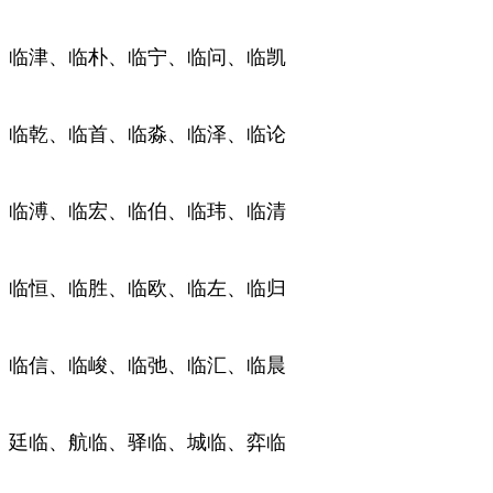
临津、临朴、临宁、临问、临凯
临乾、临首、临淼、临泽、临论
临溥、临宏、临伯、临玮、临清
临恒、临胜、临欧、临左、临归
临信、临峻、临弛、临汇、临晨
廷临、航临、驿临、城临、弈临