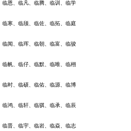
临恩、临凡、临腾、临训、临学
临寒、临颀、临佐、临拓、临庭
临闻、临珲、临朝、临富、临骏
临帆、临仔、临默、临唯、临栩
临时、临硕、临佑、临源、临博
临鸿、临轩、临骐、临承、临辰
临晋、临宇、临岩、临焱、临志