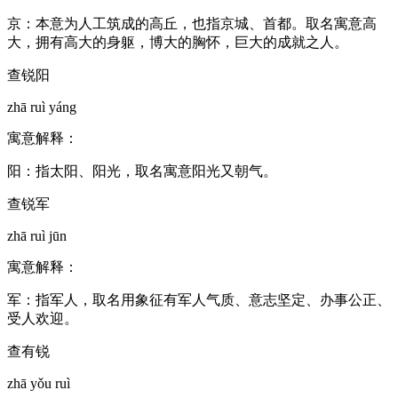
京：本意为人工筑成的高丘，也指京城、首都。取名寓意高
大，拥有高大的身躯，博大的胸怀，巨大的成就之人。
查锐阳
zhā ruì yáng
寓意解释：
阳：指太阳、阳光，取名寓意阳光又朝气。
查锐军
zhā ruì jūn
寓意解释：
军：指军人，取名用象征有军人气质、意志坚定、办事公正、
受人欢迎。
查有锐
zhā yǒu ruì