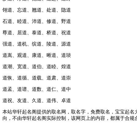
翎道、忘道、翘道、处道、隐道
石道、睦道、沛道、修道、野道
尊道、居道、泰道、桥道、祝道
强道、道机、缤道、陵道、源道
道嵩、观道、康道、晰道、道琰
道潮、宽道、道伯、道睦、煌道
道恢、道循、道载、道肃、道崇
道孟、道谱、道数、道仁、道中
道祝、友道、久道、道伟、卓道
本站华轩起名阁提供的取名网，取名字，免费取名，宝宝起名大
向，不由华轩起名阁实际控制，该网页上的内容，都属于合规