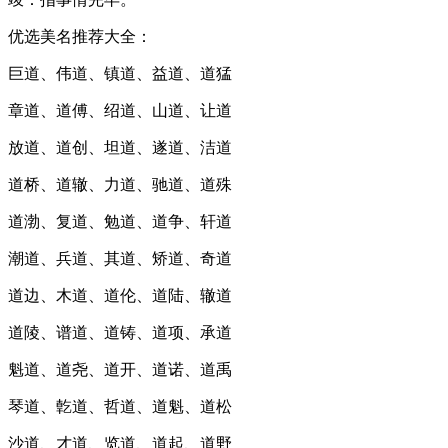
优选美名推荐大全：
巨道、伟道、镇道、益道、道猛
章道、道傅、绍道、山道、让道
放道、道创、坦道、遂道、洁道
道桥、道辙、力道、驰道、道殊
道渤、复道、勉道、道争、轩道
潮道、兵道、其道、矫道、奇道
道边、木道、道伦、道陆、辙道
道陵、谱道、道铸、道项、承道
魁道、道尧、道开、道诺、道禹
琴道、亁道、哲道、道魁、道松
沙道、才道、览道、道起、道野