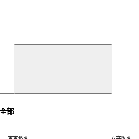
全部
宝宝起名
八字改名