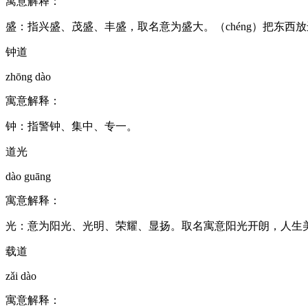
寓意解释：
盛：指兴盛、茂盛、丰盛，取名意为盛大。（chéng）把东西
钟道
zhōng dào
寓意解释：
钟：指警钟、集中、专一。
道光
dào guāng
寓意解释：
光：意为阳光、光明、荣耀、显扬。取名寓意阳光开朗，人生
载道
zǎi dào
寓意解释：