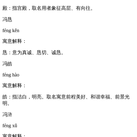
殿：指宫殿，取名用者象征高层、有向往。
冯恳
féng kěn
寓意解释：
恳：意为真诚、恳切、诚恳。
冯皓
féng hào
寓意解释：
皓：指洁白，明亮。取名寓意前程美好、和谐幸福、前景光
明。
冯浒
féng xǔ
寓意解释：