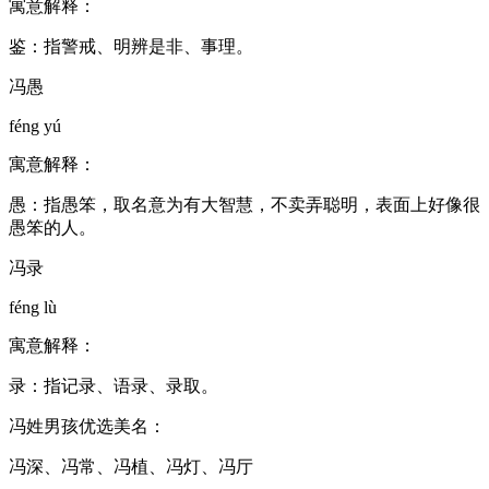
寓意解释：
鉴：指警戒、明辨是非、事理。
冯愚
féng yú
寓意解释：
愚：指愚笨，取名意为有大智慧，不卖弄聪明，表面上好像很
愚笨的人。
冯录
féng lù
寓意解释：
录：指记录、语录、录取。
冯姓男孩优选美名：
冯深、冯常、冯植、冯灯、冯厅