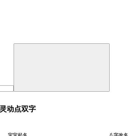
字灵动点双字
宝宝起名
八字改名