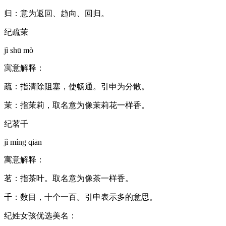
归：意为返回、趋向、回归。
纪疏茉
jì shū mò
寓意解释：
疏：指清除阻塞，使畅通。引申为分散。
茉：指茉莉，取名意为像茉莉花一样香。
纪茗千
jì míng qiān
寓意解释：
茗：指茶叶。取名意为像茶一样香。
千：数目，十个一百。引申表示多的意思。
纪姓女孩优选美名：