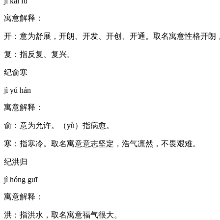
jì kāi fù
寓意解释：
开：意为舒展，开朗、开发、开创、开通。取名寓意性格开朗
复：指反复、复兴。
纪俞寒
jì yú hán
寓意解释：
俞：意为允许。（yù）指病愈。
寒：指寒冷。取名寓意意志坚定，浩气凛然，不畏艰难。
纪洪归
jì hóng guī
寓意解释：
洪：指洪水，取名寓意福气很大。