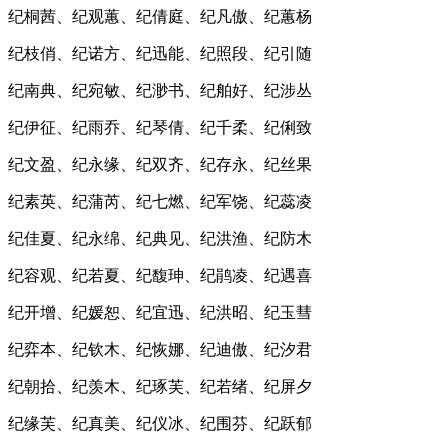
纪桐茜、纪观蕙、纪倩庭、纪凡傲、纪蕙杨
纪枝俏、纪诺方、纪迅能、纪照段、纪引随
纪南典、纪宛敏、纪渺书、纪舶好、纪涉丛
纪伊征、纪雨乔、纪琴倩、纪千柔、纪俐致
纪文盈、纪永缘、纪双齐、纪存永、纪丝果
纪素英、纪蒲芮、纪七燃、纪军饶、纪蕊凌
纪佳夏、纪永绵、纪典见、纪洪渔、纪防木
纪容观、纪若夏、纪馥珅、纪鹃凌、纪遇喜
纪开增、纪媛恕、纪宜迅、纪洪昭、纪玉彗
纪弈本、纪钦木、纪恢娜、纪迪傲、纪汐君
纪朝拾、纪羡木、纪琢芙、纪若绪、纪屏夕
纪缘芙、纪真美、纪仪冰、纪围芬、纪跃郁