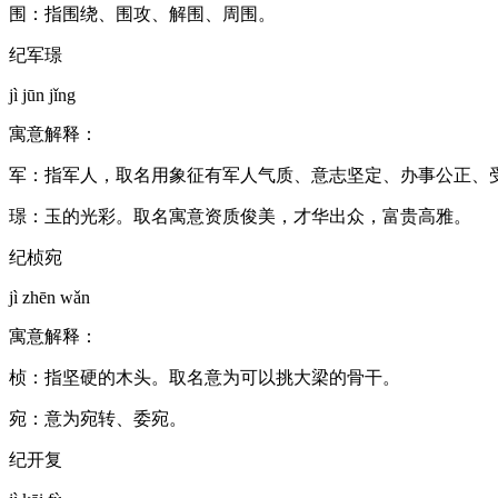
围：指围绕、围攻、解围、周围。
纪军璟
jì jūn jǐng
寓意解释：
军：指军人，取名用象征有军人气质、意志坚定、办事公正、
璟：玉的光彩。取名寓意资质俊美，才华出众，富贵高雅。
纪桢宛
jì zhēn wǎn
寓意解释：
桢：指坚硬的木头。取名意为可以挑大梁的骨干。
宛：意为宛转、委宛。
纪开复