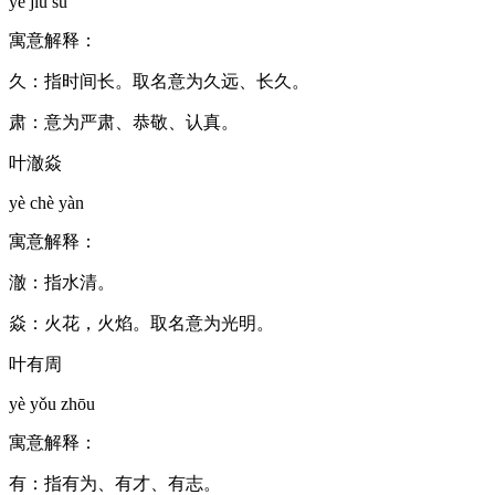
yè jiǔ sù
寓意解释：
久：指时间长。取名意为久远、长久。
肃：意为严肃、恭敬、认真。
叶澈焱
yè chè yàn
寓意解释：
澈：指水清。
焱：火花，火焰。取名意为光明。
叶有周
yè yǒu zhōu
寓意解释：
有：指有为、有才、有志。