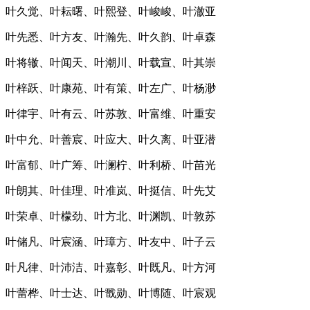
叶久觉、叶耘曙、叶熙登、叶峻峻、叶澈亚
叶先悉、叶方友、叶瀚先、叶久韵、叶卓森
叶将辙、叶闻天、叶潮川、叶载宣、叶其崇
叶梓跃、叶康苑、叶有策、叶左广、叶杨渺
叶律宇、叶有云、叶苏敦、叶富维、叶重安
叶中允、叶善宸、叶应大、叶久离、叶亚潜
叶富郁、叶广筹、叶澜柠、叶利桥、叶苗光
叶朗其、叶佳理、叶准岚、叶挺信、叶先艾
叶荣卓、叶檬劲、叶方北、叶渊凯、叶敦苏
叶储凡、叶宸涵、叶璋方、叶友中、叶子云
叶凡律、叶沛洁、叶嘉彰、叶既凡、叶方河
叶蕾桦、叶士达、叶戬勋、叶博随、叶宸观