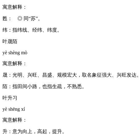
寓意解释：
甦： ◎ 同“苏”。
纬：指纬线、经纬、纬度。
叶晟陌
yè shèng mò
寓意解释：
晟：光明、兴旺、昌盛、规模宏大，取名象征强大、兴旺发达
陌：指田间小路，也指生疏，不熟悉。
叶升习
yè shēng xí
寓意解释：
升：意为向上，高起，提升。