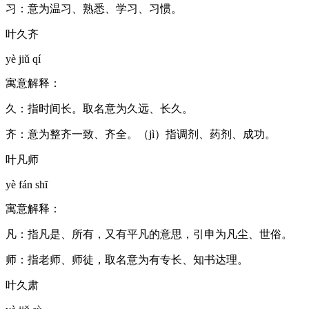
习：意为温习、熟悉、学习、习惯。
叶久齐
yè jiǔ qí
寓意解释：
久：指时间长。取名意为久远、长久。
齐：意为整齐一致、齐全。（jì）指调剂、药剂、成功。
叶凡师
yè fán shī
寓意解释：
凡：指凡是、所有，又有平凡的意思，引申为凡尘、世俗。
师：指老师、师徒，取名意为有专长、知书达理。
叶久肃