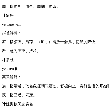
周：指周围、周全、周期、周密。
叶凉严
yè liáng yán
寓意解释：
凉：指凉爽、清凉。（liàng）指放一会儿，使温度降低。
严：意为庄重、严格。
叶晨既
yè chén jì
寓意解释：
晨：指清晨，取名象征朝气蓬勃、积极向上，美好生活的开始
既：指已经、既定。
叶姓男孩优选美名：