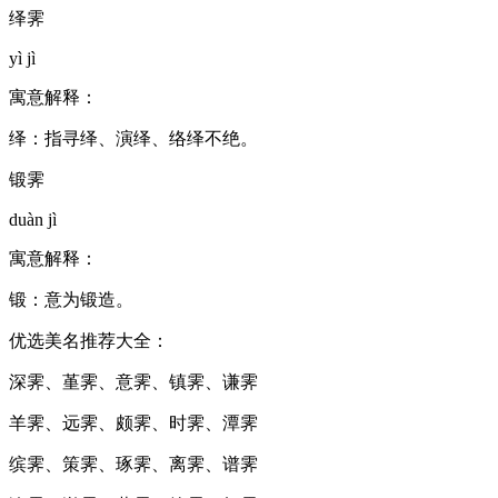
绎霁
yì jì
寓意解释：
绎：指寻绎、演绎、络绎不绝。
锻霁
duàn jì
寓意解释：
锻：意为锻造。
优选美名推荐大全：
深霁、堇霁、意霁、镇霁、谦霁
羊霁、远霁、颇霁、时霁、潭霁
缤霁、策霁、琢霁、离霁、谱霁