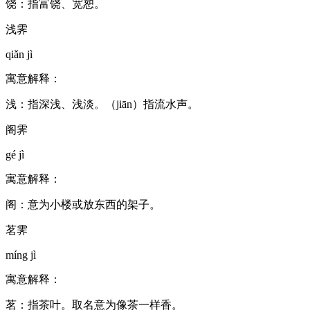
饶：指富饶、宽恕。
浅霁
qiǎn jì
寓意解释：
浅：指深浅、浅淡。（jiān）指流水声。
阁霁
gé jì
寓意解释：
阁：意为小楼或放东西的架子。
茗霁
míng jì
寓意解释：
茗：指茶叶。取名意为像茶一样香。