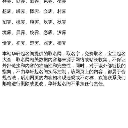
梓霁、勍霁、冠霁、飒霁、桔霁
想霁、嶙霁、憬霁、会霁、村霁
招霁、桃霁、纯霁、坎霁、秋霁
境霁、展霁、娩霁、恋霁、泼霁
恬霁、初霁、楚霁、照霁、榛霁
本站华轩起名阁提供的取名网，取名字，免费取名，宝宝起名
大全 – 取名网相关数据内容都来源于网络或站长收集，不保证
外部链接和内容的准确性和完整性，同时，对于该外部链接的
指向，不由华轩起名阁实际控制，该网页上的内容，都属于合
规合法，后期网页的内容如出现违规或不对称，欢迎联系我们
邮箱进行删除或更改，华轩起名阁不承担任何责任。