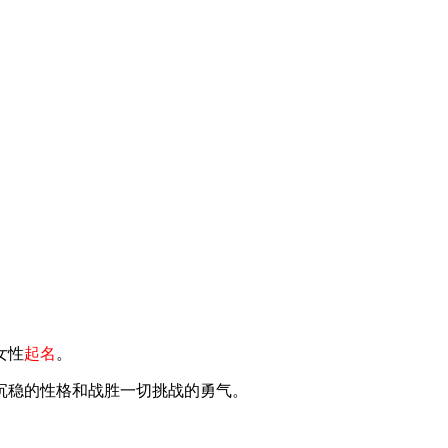
女性
起名
。
沉稳的性格和战胜一切挑战的勇气。