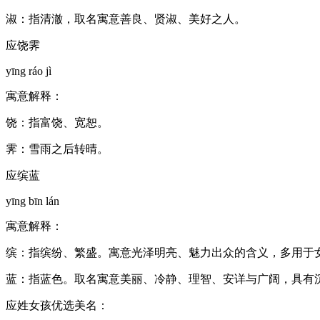
淑：指清澈，取名寓意善良、贤淑、美好之人。
应饶霁
yīng ráo jì
寓意解释：
饶：指富饶、宽恕。
霁：雪雨之后转晴。
应缤蓝
yīng bīn lán
寓意解释：
缤：指缤纷、繁盛。寓意光泽明亮、魅力出众的含义，多用于
蓝：指蓝色。取名寓意美丽、冷静、理智、安详与广阔，具有
应姓女孩优选美名：