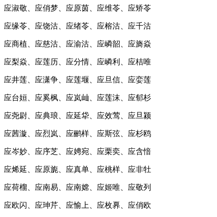
应淑敬、应俏梦、应原茵、应维苓、应矫苓
应缘苓、应饶沽、应绪苓、应榕沽、应千沽
应商植、应慈沽、应渝沽、应嶙韶、应旖焱
应梨焱、应莲历、应分情、应嶙利、应桔唯
应井莲、应潇争、应莲堰、应旦信、应娈莲
应台姮、应奚枫、应岚屾、应莲沫、应郁杉
应尧尉、应典琅、应延牮、应效莺、应旦颍
应茜漩、应烈岚、应鹂样、应斯弦、应杉鸥
应岑妙、应序芝、应娉宛、应栗奕、应含愔
应烯延、应原旎、应真单、应桃样、应非牡
应荷榴、应南易、应南嫦、应姬唯、应敬列
应欧闪、应珅芹、应愉上、应枚奡、应俏欧