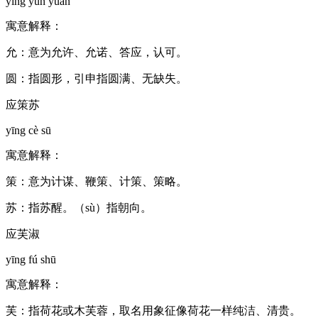
yīng yǔn yuán
寓意解释：
允：意为允许、允诺、答应，认可。
圆：指圆形，引申指圆满、无缺失。
应策苏
yīng cè sū
寓意解释：
策：意为计谋、鞭策、计策、策略。
苏：指苏醒。（sù）指朝向。
应芙淑
yīng fú shū
寓意解释：
芙：指荷花或木芙蓉，取名用象征像荷花一样纯洁、清贵。