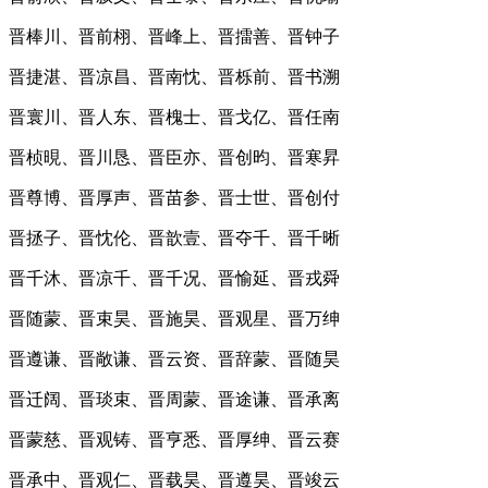
晋棒川、晋前栩、晋峰上、晋擂善、晋钟子
晋捷湛、晋凉昌、晋南忱、晋栎前、晋书溯
晋寰川、晋人东、晋槐士、晋戈亿、晋任南
晋桢晛、晋川恳、晋臣亦、晋创昀、晋寒昇
晋尊博、晋厚声、晋苗参、晋士世、晋创付
晋拯子、晋忱伦、晋歆壹、晋夺千、晋千晰
晋千沐、晋凉千、晋千况、晋愉延、晋戎舜
晋随蒙、晋束昊、晋施昊、晋观星、晋万绅
晋遵谦、晋敞谦、晋云资、晋辞蒙、晋随昊
晋迁阔、晋琰束、晋周蒙、晋途谦、晋承离
晋蒙慈、晋观铸、晋亨悉、晋厚绅、晋云赛
晋承中、晋观仁、晋载昊、晋遵昊、晋竣云