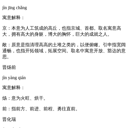
jìn jīng chǎng
寓意解释：
京：本意为人工筑成的高丘，也指京城、首都。取名寓意高
大，拥有高大的身躯，博大的胸怀，巨大的成就之人。
敞：原意是指清理高高的土堆之类的，以便俯瞰。引申指宽阔
通畅，也指开拓领域，拓展空间。取名中寓意开放、豁达的意
思。
晋炀前
jìn yàng qián
寓意解释：
炀：意为火旺、烘干。
前：指前方、前进、前程、勇往直前。
晋化瑞