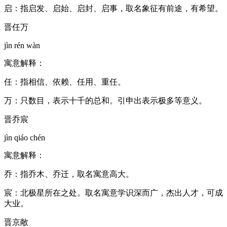
启：指启发、启始、启封、启事，取名象征有前途，有希望。
晋任万
jìn rén wàn
寓意解释：
任：指相信、依赖、任用、重任。
万：只数目，表示十千的总和。引申出表示极多等意义。
晋乔宸
jìn qiáo chén
寓意解释：
乔：指乔木、乔迁，取名寓意高大。
宸：北极星所在之处。取名寓意学识深而广，杰出人才，可成
大业。
晋京敞