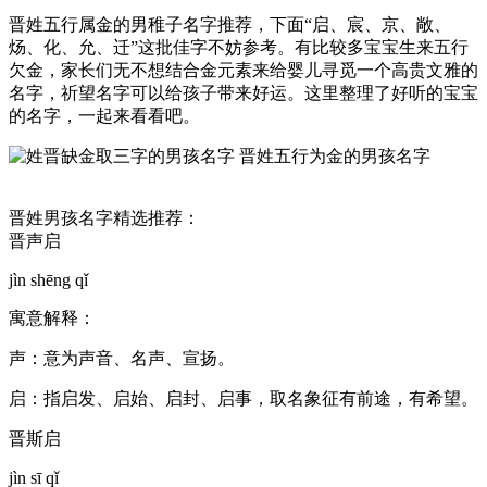
晋姓五行属金的男稚子名字推荐，下面“启、宸、京、敞、
炀、化、允、迁”这批佳字不妨参考。有比较多宝宝生来五行
欠金，家长们无不想结合金元素来给婴儿寻觅一个高贵文雅的
名字，祈望名字可以给孩子带来好运。这里整理了好听的宝宝
的名字，一起来看看吧。
晋姓男孩名字精选推荐：
晋声启
jìn shēng qǐ
寓意解释：
声：意为声音、名声、宣扬。
启：指启发、启始、启封、启事，取名象征有前途，有希望。
晋斯启
jìn sī qǐ