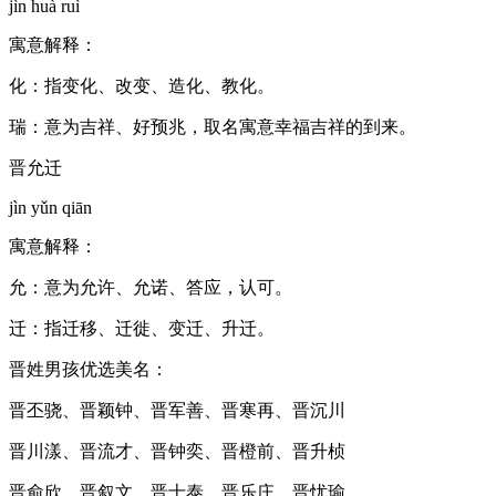
jìn huà ruì
寓意解释：
化：指变化、改变、造化、教化。
瑞：意为吉祥、好预兆，取名寓意幸福吉祥的到来。
晋允迁
jìn yǔn qiān
寓意解释：
允：意为允许、允诺、答应，认可。
迁：指迁移、迁徙、变迁、升迁。
晋姓男孩优选美名：
晋丕骁、晋颖钟、晋军善、晋寒再、晋沉川
晋川漾、晋流才、晋钟奕、晋橙前、晋升桢
晋俞欣、晋叙文、晋士泰、晋乐庄、晋忧瑜