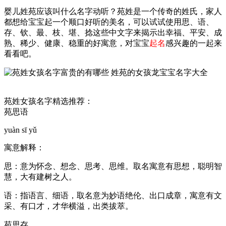
婴儿姓苑应该叫什么名字动听？苑姓是一个传奇的姓氏，家人
都想给宝宝起一个顺口好听的美名，可以试试使用思、语、
存、钦、最、枝、堪、捻这些中文字来揭示出幸福、平安、成
熟、稀少、健康、稳重的好寓意，对宝宝
起名
感兴趣的一起来
看看吧。
苑姓女孩名字精选推荐：
苑思语
yuàn sī yǔ
寓意解释：
思：意为怀念、想念、思考、思维。取名寓意有思想，聪明智
慧，大有建树之人。
语：指语言、细语，取名意为妙语绝伦、出口成章，寓意有文
采、有口才，才华横溢，出类拔萃。
苑思存