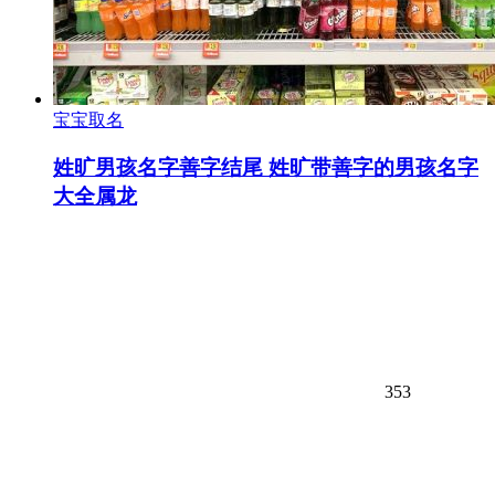
宝宝取名
姓旷男孩名字善字结尾 姓旷带善字的男孩名字
大全属龙
353