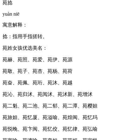
苑捻
yuàn niē
寓意解释：
捻：指用手指搓转。
苑姓女孩优选美名：
苑赫、苑照、苑爱、苑伊、苑源
苑敬、苑子、苑杏、苑杨、苑荷
苑奋、苑佩、苑珩、苑沐、苑越
苑沁、苑归沭、苑阅沭、苑沭新、苑增沭
苑二魁、苑二池、苑二郁、苑二潭、苑樱妲
苑旅妲、苑忆厦、苑溢喻、苑煌闽、苑忆玛
苑悦晚、苑卞闽、苑忆佼、苑忆律、苑弘喻