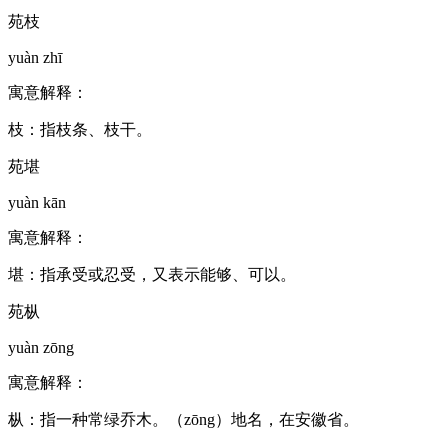
苑枝
yuàn zhī
寓意解释：
枝：指枝条、枝干。
苑堪
yuàn kān
寓意解释：
堪：指承受或忍受，又表示能够、可以。
苑枞
yuàn zōng
寓意解释：
枞：指一种常绿乔木。（zōng）地名，在安徽省。