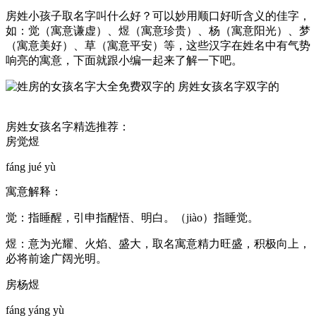
房姓小孩子取名字叫什么好？可以妙用顺口好听含义的佳字，
如：觉（寓意谦虚）、煜（寓意珍贵）、杨（寓意阳光）、梦
（寓意美好）、草（寓意平安）等，这些汉字在姓名中有气势
响亮的寓意，下面就跟小编一起来了解一下吧。
房姓女孩名字精选推荐：
房觉煜
fáng jué yù
寓意解释：
觉：指睡醒，引申指醒悟、明白。（jiào）指睡觉。
煜：意为光耀、火焰、盛大，取名寓意精力旺盛，积极向上，
必将前途广阔光明。
房杨煜
fáng yáng yù