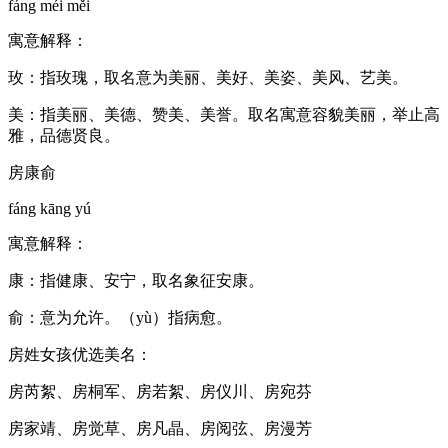
fáng méi měi
寓意解释：
玫：指玫瑰，取名意为美丽、美好、美姿、美风、艺美。
美：指美丽、美德、赞美、美誉。取名寓意容貌美丽，举止高
雅，品德贤良。
房康俞
fáng kāng yú
寓意解释：
康：指健康、安宁，取名象征安康。
俞：意为允许。（yù）指病愈。
房姓女孩优选美名：
房芮絮、房桐军、房若絮、房仪川、房宛芬
房家靖、房觉草、房凡晶、房阅弦、房漫芳