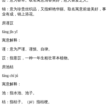
芸：意为香草。取名寓意清香美好，惹人喜爱之人。
锦：意为珍贵丝织品，又指鲜艳华丽。取名寓意前途美好，事
业有成，锦上添花。
房谨苡
fáng jǐn yǐ
寓意解释：
谨：意为严谨、谨慎、自律。
苡：指薏苡，一种一年生粗壮草本植物。
房池桔
fáng chí jú
寓意解释：
池：指水池、池子。
桔：指桔子。（jié）指桔梗。