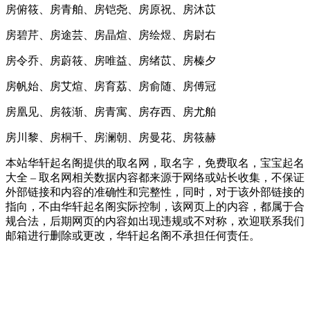
房俯筱、房青舶、房铠尧、房原祝、房沐苡
房碧芹、房途芸、房晶煊、房绘煜、房尉右
房令乔、房蔚筱、房唯益、房绪苡、房榛夕
房帆始、房艾煊、房育荔、房俞随、房傅冠
房凰见、房筱渐、房青寓、房存西、房尤舶
房川黎、房桐千、房澜朝、房曼花、房筱赫
本站华轩起名阁提供的取名网，取名字，免费取名，宝宝起名
大全 – 取名网相关数据内容都来源于网络或站长收集，不保证
外部链接和内容的准确性和完整性，同时，对于该外部链接的
指向，不由华轩起名阁实际控制，该网页上的内容，都属于合
规合法，后期网页的内容如出现违规或不对称，欢迎联系我们
邮箱进行删除或更改，华轩起名阁不承担任何责任。