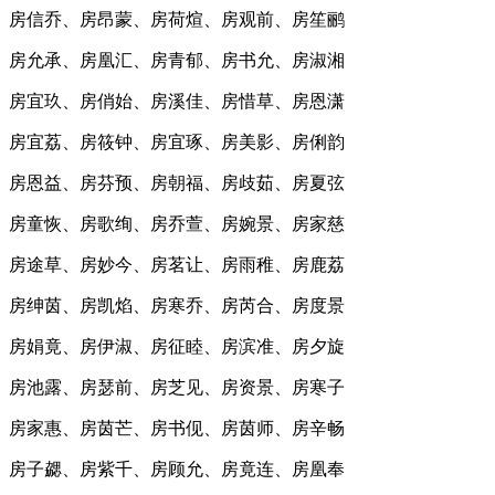
房信乔、房昂蒙、房荷煊、房观前、房笙鹂
房允承、房凰汇、房青郁、房书允、房淑湘
房宜玖、房俏始、房溪佳、房惜草、房恩潇
房宜荔、房筱钟、房宜琢、房美影、房俐韵
房恩益、房芬预、房朝福、房歧茹、房夏弦
房童恢、房歌绚、房乔萱、房婉景、房家慈
房途草、房妙今、房茗让、房雨稚、房鹿荔
房绅茵、房凯焰、房寒乔、房芮合、房度景
房娟竟、房伊淑、房征睦、房滨准、房夕旋
房池露、房瑟前、房芝见、房资景、房寒子
房家惠、房茵芒、房书伣、房茵师、房辛畅
房子勰、房紫千、房顾允、房竟连、房凰奉