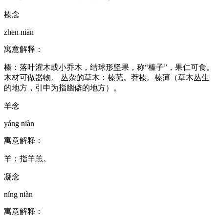
榛念
zhēn niàn
寓意解释：
榛：落叶灌木或小乔木，结球形坚果，称“榛子”，果仁可食。
木材可做器物。 丛杂的草木：榛芜。莽榛。榛薄（草木丛生
的地方，引申为指幽僻的地方）。
羊念
yáng niàn
寓意解释：
羊：指羊羔。
凝念
níng niàn
寓意解释：