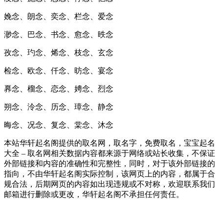
娩念、朗念、奕念、栏念、爱念
渺念、巴念、书念、愈念、昳念
孜念、玓念、烯念、枝念、玄念
检念、欧念、仟念、昉念、宴念
奡念、榴念、恋念、娉念、烈念
朔念、泠念、历念、璋念、静念
晦念、况念、复念、棠念、沐念
本站华轩起名阁提供的取名网，取名字，免费取名，宝宝起名
大全 – 取名网相关数据内容都来源于网络或站长收集，不保证
外部链接和内容的准确性和完整性，同时，对于该外部链接的
指向，不由华轩起名阁实际控制，该网页上的内容，都属于合
规合法，后期网页的内容如出现违规或不对称，欢迎联系我们
邮箱进行删除或更改，华轩起名阁不承担任何责任。