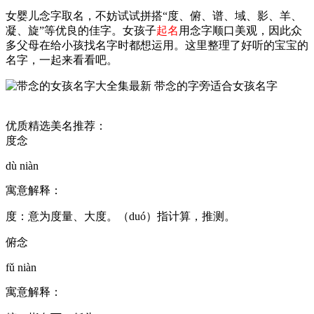
女婴儿念字取名，不妨试试拼搭“度、俯、谱、域、影、羊、
凝、旋”等优良的佳字。女孩子
起名
用念字顺口美观，因此众
多父母在给小孩找名字时都想运用。这里整理了好听的宝宝的
名字，一起来看看吧。
优质精选美名推荐：
度念
dù niàn
寓意解释：
度：意为度量、大度。（duó）指计算，推测。
俯念
fǔ niàn
寓意解释：