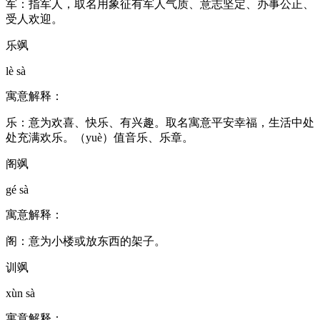
军：指军人，取名用象征有军人气质、意志坚定、办事公正、
受人欢迎。
乐飒
lè sà
寓意解释：
乐：意为欢喜、快乐、有兴趣。取名寓意平安幸福，生活中处
处充满欢乐。（yuè）值音乐、乐章。
阁飒
gé sà
寓意解释：
阁：意为小楼或放东西的架子。
训飒
xùn sà
寓意解释：