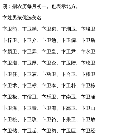
朔：指农历每月初一。也表示北方。
卞姓男孩优选美名：
卞卫熊、卞卫渤、卞卫束、卞潮卫、卞峻卫
卞梓卫、卞卫介、卞卫勉、卞卫倜、卞卫盾
卞麟卫、卞卫异、卞卫皇、卞卫尹、卞永卫
卞卫潮、卞卫厚、卞卫企、卞卫陆、卞玫卫
卞卫任、卞卫宸、卞功卫、卞合卫、卞榛卫
卞卫术、卞卫标、卞卫本、卞卫朴、卞卫栋
卞卫极、卞儒卫、卞乐卫、卞崇卫、卞卫潇
卞卫泽、卞卫泰、卞卫海、卞高卫、卞卫山
卞卫松、卞卫玫、卞卫裕、卞秉卫、卞卫放
卞卫储、卞卫岳、卞卫阔、卞卫巨、卞卫经