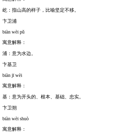
屹：指山高的样子，比喻坚定不移。
卞卫浦
biàn wèi pǔ
寓意解释：
浦：意为水边。
卞基卫
biàn jī wèi
寓意解释：
基：意为开头的、根本、基础、忠实。
卞卫朔
biàn wèi shuò
寓意解释：