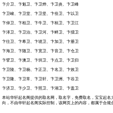
卞介卫、卞魁卫、卞卫烨、卞卫炎、卞卫峰
卞卫峻、卞卫堂、卞卫坚、卞佺卫、卞以卫
卞倬卫、卞柏卫、卞牛卫、卞桓卫、卞卫江
卞泽卫、卞卫泊、卞卫河、卞畔卫、卞擂卫
卞往卫、卞希卫、卞琥卫、卞加卫、卞册卫
卞海卫、卞随卫、卞宽卫、卞音卫、卞仓卫
卞擘卫、卞澳卫、卞圳卫、卞点卫、卞卫归
卞卫陵、卞卫杨、卞正卫、卞名卫、卞效卫
卞卫隆、卞卫常、卞卫轩、卞卫洲、卞谷卫
卞济卫、卞少卫、卞照卫、卞湖卫、卞盖卫
本站华轩起名阁提供的取名网，取名字，免费取名，宝宝起名大
向，不由华轩起名阁实际控制，该网页上的内容，都属于合规