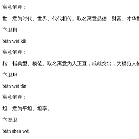
寓意解释：
世：意为时代、世界、代代相传。取名寓意品德、财富、才华
卞卫楷
biàn wèi kǎi
寓意解释：
楷：指典型、模范。取名寓意为人正直，成就突出，为模范人
卞卫坦
biàn wèi tǎn
寓意解释：
坦：意为平坦、坦率。
卞燊卫
biàn shēn wèi