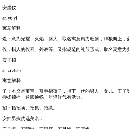
安煜仪
ān yù yí
寓意解释：
煜：意为光耀、火焰、盛大，取名寓意精力旺盛，积极向上，
仪：指人的仪容、外表等。又指规范的礼节形式。取名寓意为
安子招
ān zǐ zhāo
寓意解释：
子：本义是宝宝，引申指孩子，指下一代的男人、女儿、王子
抑扬顿挫，通顺通畅，年轻洋气有活力。
招：指招唤、招集、招惹。
安姓男孩优选美名：