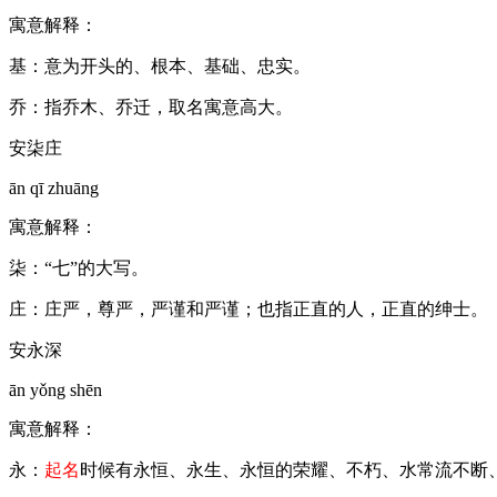
寓意解释：
基：意为开头的、根本、基础、忠实。
乔：指乔木、乔迁，取名寓意高大。
安柒庄
ān qī zhuāng
寓意解释：
柒：“七”的大写。
庄：庄严，尊严，严谨和严谨；也指正直的人，正直的绅士。
安永深
ān yǒng shēn
寓意解释：
永：
起名
时候有永恒、永生、永恒的荣耀、不朽、水常流不断