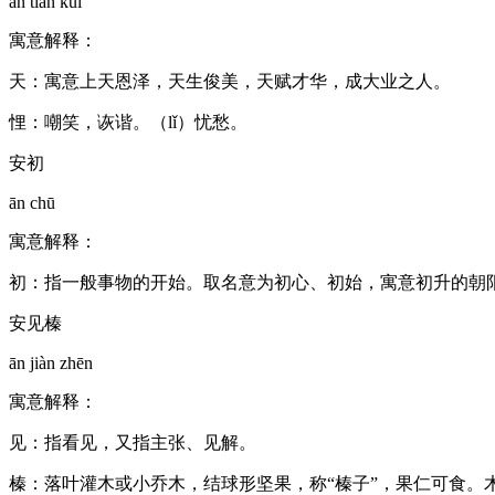
ān tiān kuī
寓意解释：
天：寓意上天恩泽，天生俊美，天赋才华，成大业之人。
悝：嘲笑，诙谐。（lǐ）忧愁。
安初
ān chū
寓意解释：
初：指一般事物的开始。取名意为初心、初始，寓意初升的朝
安见榛
ān jiàn zhēn
寓意解释：
见：指看见，又指主张、见解。
榛：落叶灌木或小乔木，结球形坚果，称“榛子”，果仁可食。