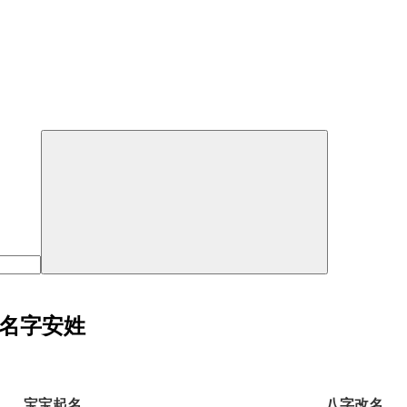
宝名字安姓
宝宝起名
八字改名