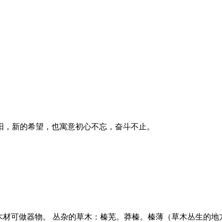
阳，新的希望，也寓意初心不忘，奋斗不止。
木材可做器物。 丛杂的草木：榛芜。莽榛。榛薄（草木丛生的地