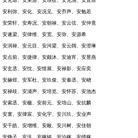
安见谱、安荣游、安琅征、安见渔、安宜煜
安利弥、安化、安况见、安乔声、安勉若
安荣轩、安寿况、安朝禄、安云弦、安仲竟
安遂梁、安律维、安宽、安弥、安源希
安润禄、安元目、安河梁、安云阔、安澄琳
安点前、安捷律、安颇沐、安迪宵、安昱燕
安玄丞、安忱、安惜展、安禄影、安应奕
安赫煜、安军杜、安玖俊、安秦丞、安峣
安禄歧、安浦声、安培览、安怀苏、安池杰
安索丞、安楹、安前元、安培山、安抗麟
安寰、安律宸、安化宇、安川玖、安业声
安千皓、安增维、安敞、安川树、安佳朝
安铮子、安汛、安稼铸、安泊稼、安绩稼