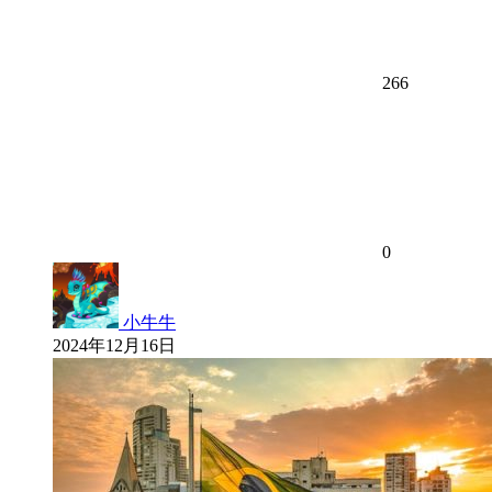
266
0
小牛牛
2024年12月16日