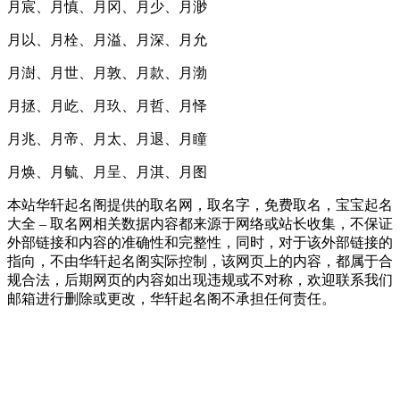
月宸、月慎、月冈、月少、月渺
月以、月栓、月溢、月深、月允
月澍、月世、月敦、月款、月渤
月拯、月屹、月玖、月哲、月怿
月兆、月帝、月太、月退、月瞳
月焕、月毓、月呈、月淇、月图
本站华轩起名阁提供的取名网，取名字，免费取名，宝宝起名
大全 – 取名网相关数据内容都来源于网络或站长收集，不保证
外部链接和内容的准确性和完整性，同时，对于该外部链接的
指向，不由华轩起名阁实际控制，该网页上的内容，都属于合
规合法，后期网页的内容如出现违规或不对称，欢迎联系我们
邮箱进行删除或更改，华轩起名阁不承担任何责任。