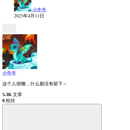
小牛牛
2025年4月11日
小牛牛
这个人很懒，什么都没有留下～
5.3K
文章
0
粉丝