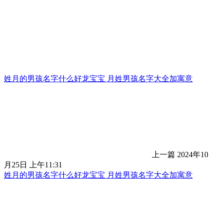
姓月的男孩名字什么好龙宝宝 月姓男孩名字大全加寓意
上一篇
2024年10
月25日 上午11:31
姓月的男孩名字什么好龙宝宝 月姓男孩名字大全加寓意