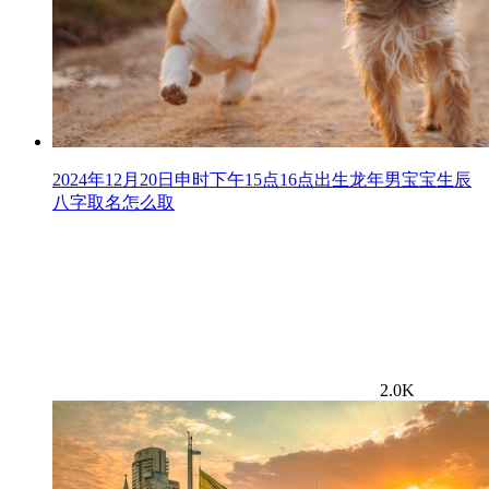
2024年12月20日申时下午15点16点出生龙年男宝宝生辰
八字取名怎么取
2.0K