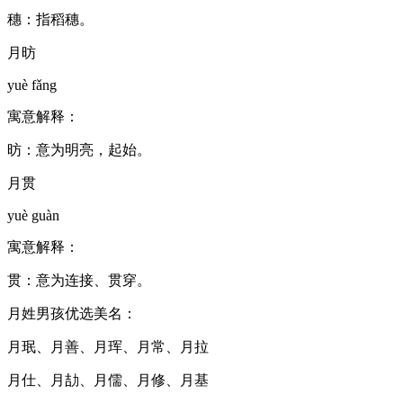
穗：指稻穗。
月昉
yuè fǎng
寓意解释：
昉：意为明亮，起始。
月贯
yuè guàn
寓意解释：
贯：意为连接、贯穿。
月姓男孩优选美名：
月珉、月善、月珲、月常、月拉
月仕、月劼、月儒、月修、月基