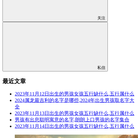
关注
私信
最近文章
2023年11月12日出生的男孩女孩五行缺什么,五行属什么
2024属龙最吉利的名字是哪些,2024年出生男孩取名字大
全
2023年11月13日出生的男孩女孩五行缺什么,五行属什么
男孩有出息聪明寓意的名字,朗朗上口男孩的名字集合
2023年11月14日出生的男孩女孩五行缺什么,五行属什么